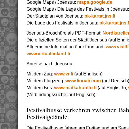
Google Maps / Joensuu:
maps.google.de
Google Maps / Die Lage des Festivals in Joensuu:
Der Stadtplan von Joensuu:
pk-kartat.jns.fi
Die Lage des Festivals in Joensuu:
pk-kartat.jns.f
Joensuu-Broschüre als PDF-Format:
Nordkareli
Die offiziellen Seiten der Stadt Joensuu (auf Engli
Allgemeine Information über Finnland:
www.visitf
www.virtualfinland.fi
Anreise nach Joensuu:
Mit dem Zug:
www.vr.fi
(auf Englisch)
Mit dem Flugzeug:
www.finnair.com
(auf Deutsch
Mit dem Bus:
www.matkahuolto.fi
(auf Englisch),
(Verbindungssuche, auf Englisch)
Festivalbusse verkehren zwischen B
Festivalgelände
Die Festivalbusse fahren am Freitag und am Sams