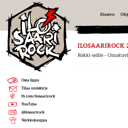
Etusivu
·
Ohj
ILOSAARIROCK 
Rokki-selfie – Omakuvi
Osta lippu
Tilaa uutiskirje
fb.com/ilosaarirock
YouTube
@ilosaarirock
Verkkokauppa