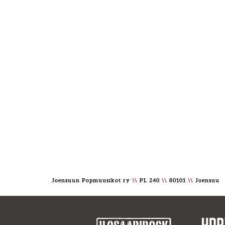
Joensuun Popmuusikot ry
\\
PL 240
\\
80101
\\
Joensuu 