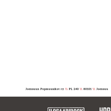
Joensuun Popmuusikot ry
\\
PL 240
\\
80101
\\
Joensuu 