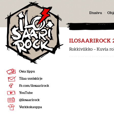
Etusivu
·
Ohj
ILOSAARIROCK 
Rokkiviikko – Kuvia r
Osta lippu
Tilaa uutiskirje
fb.com/ilosaarirock
YouTube
@ilosaarirock
Verkkokauppa