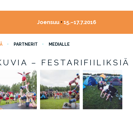
Joensuu
•
15.–17.7.2016
Ä
PARTNERIT
MEDIALLE
KUVIA – FESTARIFIILIKSIÄ