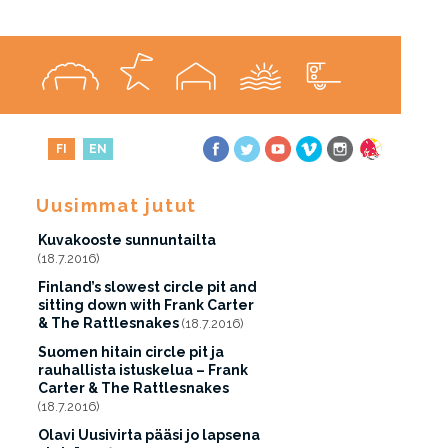
FI
EN
Uusimmat jutut
Kuvakooste sunnuntailta
(18.7.2016)
Finland’s slowest circle pit and
sitting down with Frank Carter
& The Rattlesnakes
(18.7.2016)
Suomen hitain circle pit ja
rauhallista istuskelua – Frank
Carter & The Rattlesnakes
(18.7.2016)
Olavi Uusivirta pääsi jo lapsena