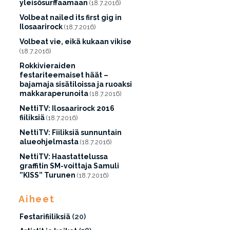
yleisösurffaamaan
(18.7.2016)
Volbeat nailed its first gig in
Ilosaarirock
(18.7.2016)
Volbeat vie, eikä kukaan vikise
(18.7.2016)
Rokkivieraiden
festariteemaiset häät –
bajamaja sisätiloissa ja ruoaksi
makkaraperunoita
(18.7.2016)
NettiTV: Ilosaarirock 2016
fiiliksiä
(18.7.2016)
NettiTV: Fiiliksiä sunnuntain
alueohjelmasta
(18.7.2016)
NettiTV: Haastattelussa
graffitin SM-voittaja Samuli
”KISS” Turunen
(18.7.2016)
Aiheet
Festarifiiliksiä
(20)