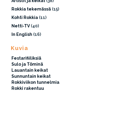
Artistit ja keikat
(38)
Rokkia tekemässä
(15)
Kohti Rokkia
(11)
Netti-TV
(40)
In English
(16)
Kuvia
Festarifiiliksiä
Sulo ja Töminä
Lauantain keikat
Sunnuntain keikat
Rokkiviikon tunnelmia
Rokki rakentuu