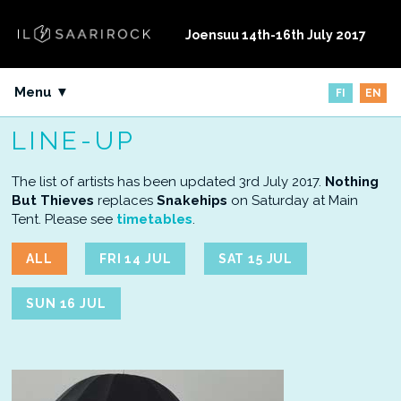
Joensuu
14th-16th July 2017
Menu ▼
FI
EN
LINE-UP
The list of artists has been updated 3rd July 2017.
Nothing
But Thieves
replaces
Snakehips
on Saturday at Main
Tent. Please see
timetables
.
ALL
FRI 14 JUL
SAT 15 JUL
SUN 16 JUL