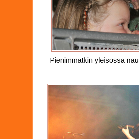
Pienimmätkin yleisössä naut