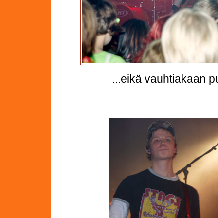
...eikä vauhtiakaan p