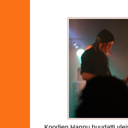
Koodien Hannu huudatti ylei