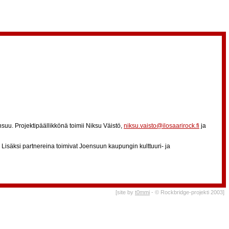
nsuu. Projektipäällikkönä toimii Niksu Väistö,
niksu.vaisto@ilosaarirock.fi
ja
. Lisäksi partnereina toimivat Joensuun kaupungin kulttuuri- ja
[site by
t0mmi
- © Rockbridge-projekti 2003]