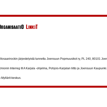
n Ilosaarirockin järjestelyistä tunnettu Joensuun Popmuusikot ry, PL 240, 80101 Joe
ionin Interreg III A Karjala -ohjelma, Pohjois-Karjalan liitto ja Joensuun Kaupunki
Myllärit-keskus.