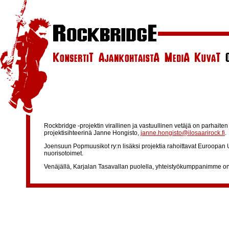
Rockbridge -projektin virallinen ja vastuullinen vetäjä on parhaite
projektisihteerinä Janne Hongisto,
janne.hongisto@ilosaarirock.fi
.
Joensuun Popmuusikot ry:n lisäksi projektia rahoittavat Euroopan Un
nuorisotoimet.
Venäjällä, Karjalan Tasavallan puolella, yhteistyökumppanimme on 