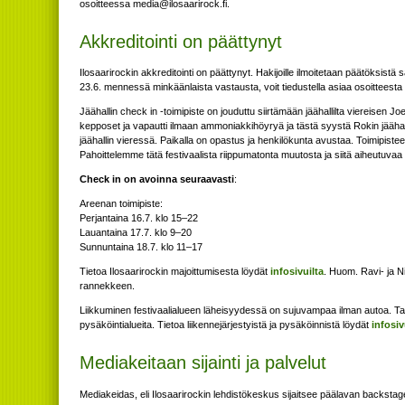
osoitteessa
if.kcoriraasoli@aidem
.
Akkreditointi on päättynyt
Ilosaarirockin akkreditointi on päättynyt. Hakijoille ilmoitetaan päätöksist
23.6. mennessä minkäänlaista vastausta, voit tiedustella asiaa osoitteesta
Jäähallin check in -toimipiste on jouduttu siirtämään jäähallilta viereisen 
kepposet ja vapautti ilmaan ammoniakkihöyryä ja tästä syystä Rokin jäähalli
jäähallin vieressä. Paikalla on opastus ja henkilökunta avustaa. Toimipiste
Pahoittelemme tätä festivaalista riippumatonta muutosta ja siitä aiheutuvaa
Check in on avoinna seuraavasti
:
Areenan toimipiste:
Perjantaina 16.7. klo 15–22
Lauantaina 17.7. klo 9–20
Sunnuntaina 18.7. klo 11–17
Tietoa Ilosaarirockin majoittumisesta löydät
infosivuilta
. Huom. Ravi- ja Ni
rannekkeen.
Liikkuminen festivaalialueen läheisyydessä on sujuvampaa ilman autoa. Tarv
pysäköintialueita. Tietoa liikennejärjestyistä ja pysäköinnistä löydät
infosiv
Mediakeitaan sijainti ja palvelut
Mediakeidas, eli Ilosaarirockin lehdistökeskus sijaitsee päälavan backstag