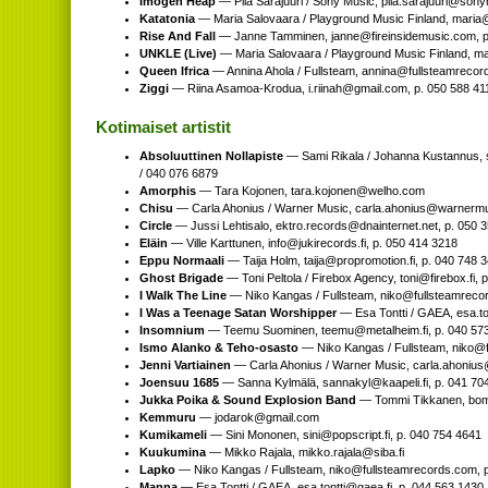
Imogen Heap
— Piia Sarajuuri / Sony Music,
moc.cisumynos@iruu
Katatonia
— Maria Salovaara / Playground Music Finland,
moc.c
Rise And Fall
— Janne Tamminen,
moc.cisumedisnierif@ennaj
, 
UNKLE (Live)
— Maria Salovaara / Playground Music Finland,
mo
Queen Ifrica
— Annina Ahola / Fullsteam,
moc.sdrocermaetslluf@
Ziggi
— Riina Asamoa-Krodua,
moc.liamg@haniir.i
, p. 050 588 41
Kotimaiset artistit
Absoluuttinen Nollapiste
— Sami Rikala / Johanna Kustannus,
/ 040 076 6879
Amorphis
— Tara Kojonen,
moc.ohlew@nenojok.arat
Chisu
— Carla Ahonius / Warner Music,
moc.cisumrenraw@suino
Circle
— Jussi Lehtisalo,
ten.tenretniand@sdrocer.ortke
, p. 050 
Eläin
— Ville Karttunen,
if.sdrocerikuj@ofni
, p. 050 414 3218
Eppu Normaali
— Taija Holm,
if.noitomorporp@ajiat
, p. 040 748 
Ghost Brigade
— Toni Peltola / Firebox Agency,
if.xoberif@inot
, 
I Walk The Line
— Niko Kangas / Fullsteam,
moc.sdrocermaetsll
I Was a Teenage Satan Worshipper
— Esa Tontti / GAEA,
if.aea
Insomnium
— Teemu Suominen,
if.miehlatem@umeet
, p. 040 57
Ismo Alanko & Teho-osasto
— Niko Kangas / Fullsteam,
moc.sd
Jenni Vartiainen
— Carla Ahonius / Warner Music,
moc.cisumren
Joensuu 1685
— Sanna Kylmälä,
if.ilepaak@lykannas
, p. 041 70
Jukka Poika & Sound Explosion Band
— Tommi Tikkanen,
mo
Kemmuru
—
moc.liamg@koradoj
Kumikameli
— Sini Mononen,
if.tpircspop@inis
, p. 040 754 4641
Kuukumina
— Mikko Rajala,
if.abis@alajar.okkim
Lapko
— Niko Kangas / Fullsteam,
moc.sdrocermaetslluf@okin
, 
Manna
— Esa Tontti / GAEA,
if.aeag@ittnot.ase
, p. 044 563 1430