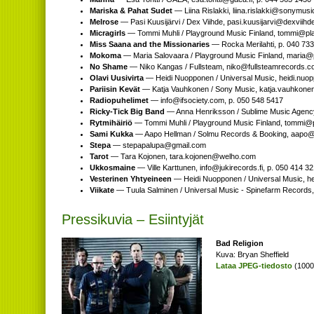
Mariska & Pahat Sudet
— Liina Rislakki,
moc.cisumynos@ikkalsir
Melrose
— Pasi Kuusijärvi / Dex Viihde,
if.edhiivxed@ivrajisuuk.i
Micragirls
— Tommi Muhli / Playground Music Finland,
moc.cisu
Miss Saana and the Missionaries
— Rocka Merilahti, p. 040 73
Mokoma
— Maria Salovaara / Playground Music Finland,
moc.ci
No Shame
— Niko Kangas / Fullsteam,
moc.sdrocermaetslluf@o
Olavi Uusivirta
— Heidi Nuopponen / Universal Music,
moc.cisu
Pariisin Kevät
— Katja Vauhkonen / Sony Music,
moc.cisumynos
Radiopuhelimet
—
moc.yteicosfi@ofni
, p. 050 548 5417
Ricky-Tick Big Band
— Anna Henriksson / Sublime Music Agenc
Rytmihäiriö
— Tommi Muhli / Playground Music Finland,
moc.cis
Sami Kukka
— Aapo Hellman / Solmu Records & Booking,
ofni.
Stepa
—
moc.liamg@apulapapets
Tarot
— Tara Kojonen,
moc.ohlew@nenojok.arat
Ukkosmaine
— Ville Karttunen,
if.sdrocerikuj@ofni
, p. 050 414 3
Vesterinen Yhtyeineen
— Heidi Nuopponen / Universal Music,
m
Viikate
— Tuula Salminen / Universal Music - Spinefarm Records
Pressikuvia – Esiintyjät
Bad Religion
Kuva: Bryan Sheffield
Lataa JPEG-tiedosto
(1000 