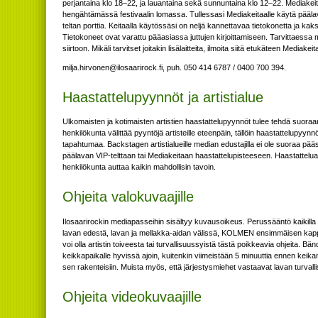
perjantaina klo 18–22, ja lauantaina sekä sunnuntaina klo 12–22. Mediakeit
hengähtämässä festivaalin lomassa. Tullessasi Mediakeitaalle käytä pääla
teltan porttia. Keitaalla käytössäsi on neljä kannettavaa tietokonetta ja kak
Tietokoneet ovat varattu pääasiassa juttujen kirjoittamiseen. Tarvittaessa 
siirtoon. Mikäli tarvitset joitakin lisälaitteita, ilmoita siitä etukäteen Mediake
if.kcoriraasoli@nenovrih.ajlim
, puh. 050 414 6787 / 0400 700 394.
Haastattelupyynnöt ja artistialue
Ulkomaisten ja kotimaisten artistien haastattelupyynnöt tulee tehdä suoraa
henkilökunta välittää pyyntöjä artisteille eteenpäin, tällöin haastattelupyynn
tapahtumaa. Backstagen artistialueille median edustajilla ei ole suoraa pää
päälavan VIP-telttaan tai Mediakeitaan haastattelupisteeseen. Haastattelu
henkilökunta auttaa kaikin mahdollisin tavoin.
Ohjeita valokuvaajille
Ilosaarirockin mediapasseihin sisältyy kuvausoikeus. Perussääntö kaikilla 
lavan edestä, lavan ja mellakka-aidan välissä, KOLMEN ensimmäisen kapp
voi olla artistin toiveesta tai turvallisuussyistä tästä poikkeavia ohjeita. 
keikkapaikalle hyvissä ajoin, kuitenkin viimeistään 5 minuuttia ennen keika
sen rakenteisiin. Muista myös, että järjestysmiehet vastaavat lavan turvalli
Ohjeita videokuvaajille