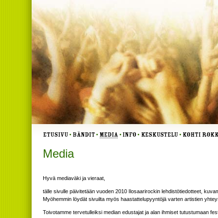
Media
Hyvä mediaväki ja vieraat,
tälle sivulle päivitetään vuoden 2010 Ilosaarirockin lehdistötiedotteet, kuv
Myöhemmin löydät sivuilta myös haastattelupyyntöjä varten artistien yhteys
Toivotamme tervetulleiksi median edustajat ja alan ihmiset tutustumaan f