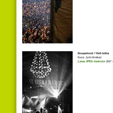
Ilosaarirock / YleX-teltta
Kuva: Jyrki Arnikari
Lataa JPEG-tiedosto
(667 ×