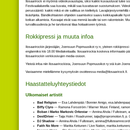
Ilosaarirock ei myönnä videokuvauslupia, siksi kaikki kuvausluvat tulee so
Festivaalialueella saa kuvata, mikäli saa kuvattavan suostumuksen. Videok
perussääntö: kaikki mikä ei ole sallittua on kiellettyä. Lavajärjestysmiehillä vo
lisäohjeita. Bändikohtaisten ohjeiden saamiseksi saavu keikkapaikalle hyvis
keikan alkamista. Kuvaajat eivät saa mennä lavalle tai sen rakenteisiin. M
turvallisuudesta ja he tarvitsevat tilaa hoitaakseen työnsä.
Rokkipressi ja muuta infoa
Ilosaarirockin järjestäjän, Joensuun Popmuusikot ry:n, yleinen rokkipressi
englanniksi klo 18.00 Mediakeitaalla. Ilosaarirockia koskeva informaatio päi
Ilosaarirockin verkkosivujen media-osioon.
Yleistä infoa niin Ilosaarirockista, Joensuun Popmuusikot ry:stä kuin Joen
Vastaamme mielellämme kysymyksiin osoitteessa
if.kcoriraasoli@aidem
.
Haastatteluyhteystiedot
Ulkomaiset artistit
Bad Religion
— Esa Lahdenpää / Bonnier Amigo,
moc.ogimarein
Biffy Clyro
— Ramona Forsström / Warner Music Finland,
moc.c
Boban i Marko Markovic Orkestar
— Annina Ahola / Fullsteam,
m
DevilDriver
— Taija Holm / Roadrunner,
if.noitomorporp@ajiat
, p.
DJ Shadow
— Annina Ahola / Fullsteam,
moc.sdrocermaetslluf@
Faith No More
— Maritta Kettunen / Live Nation,
if.noitanevil@nen