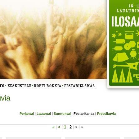
via
Perjantai
|
Lauantai
|
Sunnuntai
|
Festarikansa
|
Pressikuvia
«
|
<
|
1
|
2
|
>
|
»