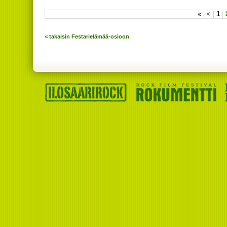
«
|
<
|
1
|
< takaisin Festarielämää-osioon