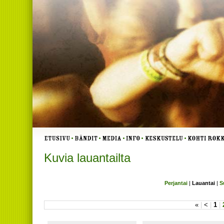
Kuvia lauantailta
Perjantai
|
Lauantai
|
S
«
|
<
|
1
|