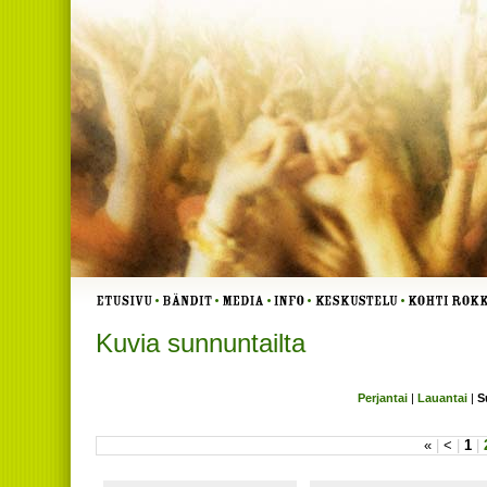
Kuvia sunnuntailta
Perjantai
|
Lauantai
|
S
«
|
<
|
1
|