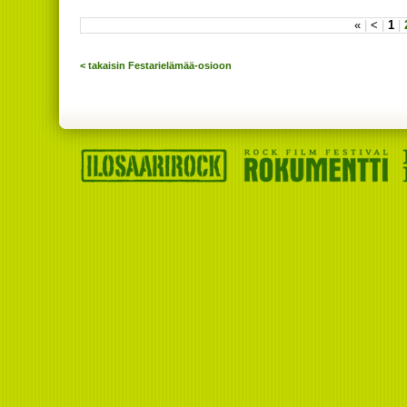
«
|
<
|
1
|
< takaisin Festarielämää-osioon