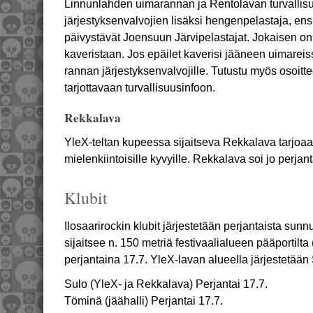
Linnunlahden uimarannan ja Rentolavan turvallis
järjestyksenvalvojien lisäksi hengenpelastaja, en
päivystävät Joensuun Järvipelastajat. Jokaisen on s
kaveristaan. Jos epäilet kaverisi jääneen uimareissu
rannan järjestyksenvalvojille. Tutustu myös osoit
tarjottavaan turvallisuusinfoon.
Rekkalava
YleX-teltan kupeessa sijaitseva Rekkalava tarjoaa 
mielenkiintoisille kyvyille. Rekkalava soi jo perjant
Klubit
Ilosaarirockin klubit järjestetään perjantaista sunn
sijaitsee n. 150 metriä festivaalialueen pääportilta 
perjantaina 17.7. YleX-lavan alueella järjestetään 
Sulo (YleX- ja Rekkalava) Perjantai 17.7.
Töminä (jäähalli) Perjantai 17.7.