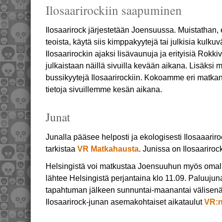
Ilosaarirockiin saapuminen
Ilosaarirock järjestetään Joensuussa. Muistathan, 
teoista, käytä siis kimppakyytejä tai julkisia kulkuv
Ilosaarirockin ajaksi lisävaunuja ja erityisiä Rokki
julkaistaan näillä sivuilla kevään aikana. Lisäksi m
bussikyytejä Ilosaarirockiin. Kokoamme eri matkan
tietoja sivuillemme kesän aikana.
Junat
Junalla pääsee helposti ja ekologisesti Ilosaaariroc
tarkistaa
VR Matkahausta
. Junissa on Ilosaariroc
Helsingistä voi matkustaa Joensuuhun myös omalla
lähtee Helsingistä perjantaina klo 11.09. Paluuju
tapahtuman jälkeen sunnuntai-maanantai välisenä
Ilosaarirock-junan asemakohtaiset aikataulut
VR:n