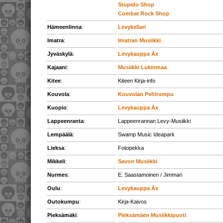
Stupido Shop
Combat Rock Shop
Hämeenlinna
:
Levykellari
Imatra
:
Imatran Musiikki
Jyväskylä
:
Levykauppa Äx
Kajaani
:
Musiikki Lukinmaa
Kitee
:
Kiteen Kirja-info
Kouvola
:
Kouvolan Peltirumpu
Kuopio
:
Levykauppa Äx
Lappeenranta
:
Lappeenrannan Levy-Musiikki
Lempäälä
:
Swamp Music Ideapark
Lieksa
:
Fotopekka
Mikkeli
:
Savon Musiikki
Nurmes
:
E. Saastamoinen / Jimmari
Oulu
:
Levykauppa Äx
Outokumpu
:
Kirja-Kaivos
Pieksämäki
:
Pieksämäen Musiikkipuoti