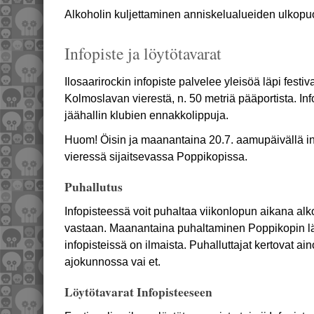
Alkoholin kuljettaminen anniskelualueiden ulkopuol
Infopiste ja löytötavarat
Ilosaarirockin infopiste palvelee yleisöä läpi festiv
Kolmoslavan vierestä, n. 50 metriä pääportista. I
jäähallin klubien ennakkolippuja.
Huom! Öisin ja maanantaina 20.7. aamupäivällä in
vieressä sijaitsevassa Poppikopissa.
Puhallutus
Infopisteessä voit puhaltaa viikonlopun aikana alk
vastaan. Maanantaina puhaltaminen Poppikopin lä
infopisteissä on ilmaista. Puhalluttajat kertovat ai
ajokunnossa vai et.
Löytötavarat Infopisteeseen