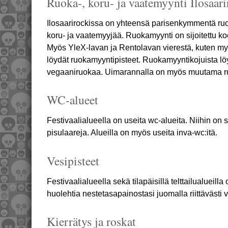
Ruoka-, koru- ja vaatemyynti Ilosaari
Ilosaarirockissa on yhteensä parisenkymmentä r
koru- ja vaatemyyjää. Ruokamyynti on sijoitettu ko
Myös YleX-lavan ja Rentolavan vierestä, kuten my
löydät ruokamyyntipisteet. Ruokamyyntikojuista löyt
vegaaniruokaa. Uimarannalla on myös muutama r
WC-alueet
Festivaalialueella on useita wc-alueita. Niihin on 
pisulaareja. Alueilla on myös useita inva-wc:itä.
Vesipisteet
Festivaalialueella sekä tilapäisillä telttailualueilla
huolehtia nestetasapainostasi juomalla riittävästi v
Kierrätys ja roskat