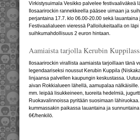
Virkistysuimala Vesikko palvelee festivaaliväkeä l
Ilosaarirockin rannekkeella pääsee uimaan ja suih
perjantaina 17.7. klo 06.00-20.00 sekä lauantaina
Festivaalialueen vieressä Palloilukeitaalla on läpi
suihkumahdollisuus 2 euron hintaan.
Aamiaista tarjolla Kerubin Kuppilassa
Ilosaarirockin virallista aamiaista tarjoillaan tän
legendaariseksi noussut Kerubin Kuppila (Niskakat
linjaansa palvellen kaupungin keskustassa. Uutuute
aivan Rokkialueen lähellä, aamupalaa nälkäisille
mm. leipää lisukkeineen, tuoreita hedelmiä, jugurtti
Ruokavalinnoissa pyritään suosimaan lähiruokaa. 
kummassakin paikassa lauantaina ja sunnuntaina 
6€/henkilö.