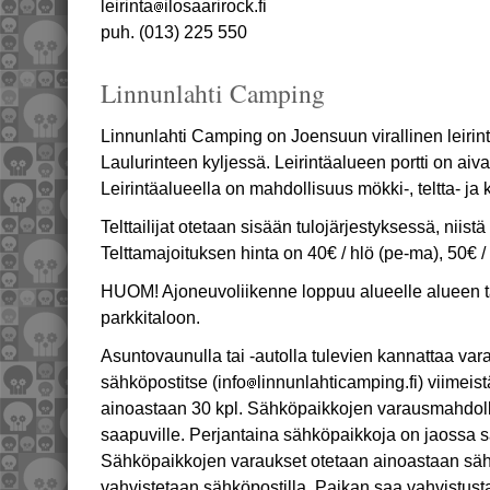
leirinta
ilosaarirock.fi
puh. (013) 225 550
Linnunlahti Camping
Linnunlahti Camping on Joensuun virallinen leirintä
Laulurinteen kyljessä. Leirintäalueen portti on aiva
Leirintäalueella on mahdollisuus mökki-, teltta- j
Telttailijat otetaan sisään tulojärjestyksessä, niist
Telttamajoituksen hinta on 40€ / hlö (pe-ma), 50€ /
HUOM! Ajoneuvoliikenne loppuu alueelle alueen t
parkkitaloon.
Asuntovaunulla tai -autolla tulevien kannattaa va
sähköpostitse (info
linnunlahticamping.fi) viimei
ainoastaan 30 kpl. Sähköpaikkojen varausmahdoll
saapuville. Perjantaina sähköpaikkoja on jaossa 
Sähköpaikkojen varaukset otetaan ainoastaan sähk
vahvistetaan sähköpostilla. Paikan saa vahvistust