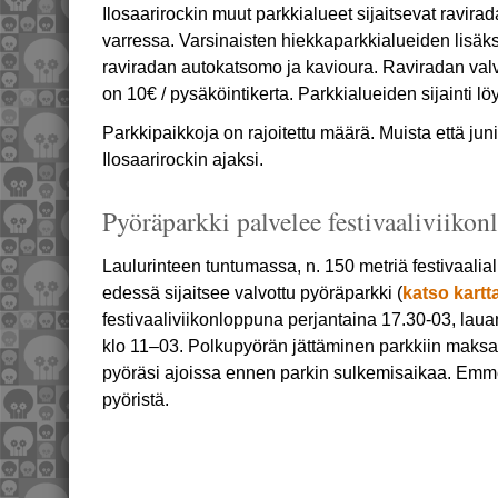
Ilosaarirockin muut parkkialueet sijaitsevat ravir
varressa. Varsinaisten hiekkaparkkialueiden lisäks
raviradan autokatsomo ja kavioura. Raviradan valvo
on 10€ / pysäköintikerta. Parkkialueiden sijainti lö
Parkkipaikkoja on rajoitettu määrä. Muista että juni
Ilosaarirockin ajaksi.
Pyöräparkki palvelee festivaaliviiko
Laulurinteen tuntumassa, n. 150 metriä festivaalia
edessä sijaitsee valvottu pyöräparkki (
katso kartt
festivaaliviikonloppuna perjantaina 17.30-03, lau
klo 11–03. Polkupyörän jättäminen parkkiin maksa
pyöräsi ajoissa ennen parkin sulkemisaikaa. Emme
pyöristä.