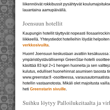
liikennöivät rokkibussit pysähtyvät koulumajoituk
lauantaina aamupäivällä.
Joensuun hotellit
Kaupungin hotellit täyttyvät nopeasti Ilosaarirockin
liikkeellä. Yhteystiedot hotelleihin löydät helpoiten
verkkosivuilta
.
Huom! Joensuun keskustaan avattiin kesäkuussa
ympäristöystävällisempi GreenStar-hotelli osoitte
käsittää 83 kpl 2+1 hengen huoneita ja sen valtte
kulutus, edulliset huonehinnat asumisen tasosta 
www.greenstar.fi -osoitteessa, varausautomaatista h
hotellin vastaanotosta. Mikäli olet majoitusta vail
heti
Greenstarin sivuille
.
Suihku löytyy Palloilukeitaalta ja vi