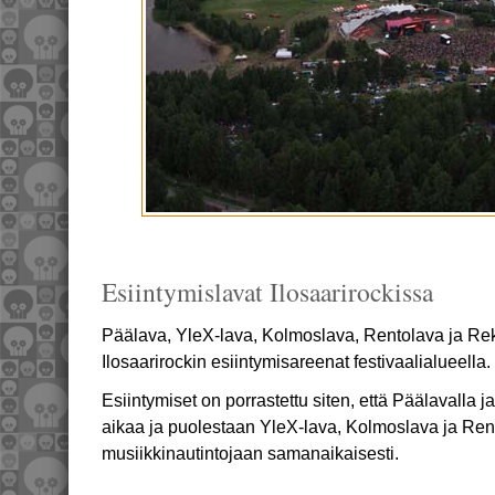
Esiintymislavat Ilosaarirockissa
Päälava, YleX-lava, Kolmoslava, Rentolava ja R
Ilosaarirockin esiintymisareenat festivaalialueella.
Esiintymiset on porrastettu siten, että Päälavalla 
aikaa ja puolestaan YleX-lava, Kolmoslava ja Rent
musiikkinautintojaan samanaikaisesti.