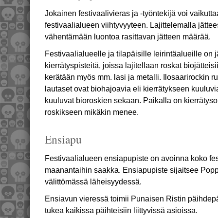
Jokainen festivaalivieras ja -työntekijä voi vaikutt
festivaalialueen viihtyvyyteen. Lajittelemalla jättee
vähentämään luontoa rasittavan jätteen määrää.
Festivaalialueelle ja tilapäisille leirintäalueille on j
kierrätyspisteitä, joissa lajitellaan roskat biojätteisi
kerätään myös mm. lasi ja metalli. Ilosaarirockin 
lautaset ovat biohajoavia eli kierrätykseen kuuluvi
kuuluvat bioroskien sekaan. Paikalla on kierrätyso
roskikseen mikäkin menee.
Ensiapu
Festivaalialueen ensiapupiste on avoinna koko fest
maanantaihin saakka. Ensiapupiste sijaitsee Popp
välittömässä läheisyydessä.
Ensiavun vieressä toimii Punaisen Ristin päihdepäi
tukea kaikissa päihteisiin liittyvissä asioissa.