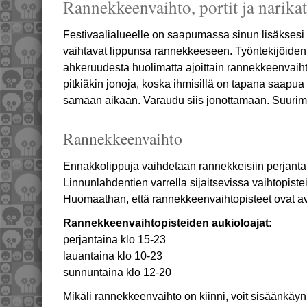
Rannekkeenvaihto, portit ja narikat
Festivaalialueelle on saapumassa sinun lisäksesi
vaihtavat lippunsa rannekkeeseen. Työntekijöiden
ahkeruudesta huolimatta ajoittain rannekkeenvaihto
pitkiäkin jonoja, koska ihmisillä on tapana saapua 
samaan aikaan. Varaudu siis jonottamaan. Suurimma
Rannekkeenvaihto
Ennakkolippuja vaihdetaan rannekkeisiin perjanta
Linnunlahdentien varrella sijaitsevissa vaihtopiste
Huomaathan, että rannekkeenvaihtopisteet ovat a
Rannekkeenvaihtopisteiden aukioloajat
:
perjantaina klo 15-23
lauantaina klo 10-23
sunnuntaina klo 12-20
Mikäli rannekkeenvaihto on kiinni, voit sisäänkäyn