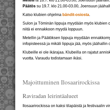
Metelli
la 18.7. klo 21.00-03.00, Joensuun jäähalli.
Päätös
su 19.7. klo 21.00-03.00, Joensuun jäähalli
Katso klubien ohjelma
bändit-osiosta
.
Sulon ja Töminän lippuja myydään myös klubien ov
niitä ei ennakkoon myydä loppuun.
Metellin ja Päätöksen lippuja myydään ennakkomyy
infopisteessä ja mikäli lippuja jää, myös jäähallin 
Klubeille ei ole ikärajaa. Klubeilla on rajatut annis
vuotta. Varaudu todistamaan ikäsi.
Majoittuminen Ilosaarirockissa
Raviradan leirintäalueet
Ilosaarirockissa on kaksi tilapäistä ja festivaalin vira