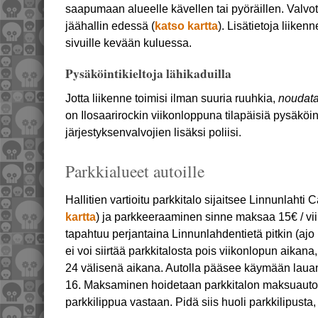
saapumaan alueelle kävellen tai pyöräillen. Valvot
jäähallin edessä (
katso kartta
). Lisätietoja liikenn
sivuille kevään kuluessa.
Pysäköintikieltoja lähikaduilla
Jotta liikenne toimisi ilman suuria ruuhkia,
noudata 
on Ilosaarirockin viikonloppuna tilapäisiä pysäköin
järjestyksenvalvojien lisäksi poliisi.
Parkkialueet autoille
Hallitien vartioitu parkkitalo sijaitsee Linnunlahti
kartta
) ja parkkeeraaminen sinne maksaa 15€ / vii
tapahtuu perjantaina Linnunlahdentietä pitkin (aj
ei voi siirtää parkkitalosta pois viikonlopun aikan
24 välisenä aikana. Autolla pääsee käymään lauan
16. Maksaminen hoidetaan parkkitalon maksuautom
parkkilippua vastaan. Pidä siis huoli parkkilipusta,