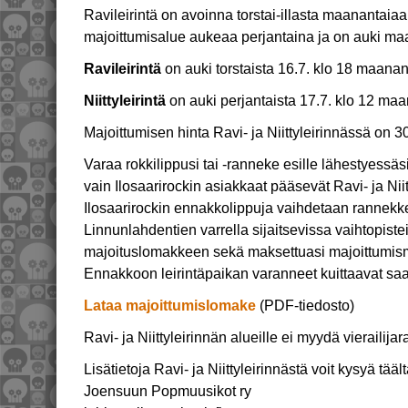
Ravileirintä on avoinna torstai-illasta maanantaia
majoittumisalue aukeaa perjantaina ja on auki m
Ravileirintä
on auki torstaista 16.7. klo 18 maanant
Niittyleirintä
on auki perjantaista 17.7. klo 12 maan
Majoittumisen hinta Ravi- ja Niittyleirinnässä on 30
Varaa rokkilippusi tai -ranneke esille lähestyessäsi
vain Ilosaarirockin asiakkaat pääsevät Ravi- ja Niitt
Ilosaarirockin ennakkolippuja vaihdetaan rannekke
Linnunlahdentien varrella sijaitsevissa vaihtopiste
majoituslomakkeen sekä maksettuasi majoittumisma
Ennakkoon leirintäpaikan varanneet kuittaavat saa
Lataa majoittumislomake
(PDF-tiedosto)
Ravi- ja Niittyleirinnän alueille ei myydä vierailija
Lisätietoja Ravi- ja Niittyleirinnästä voit kysyä täält
Joensuun Popmuusikot ry