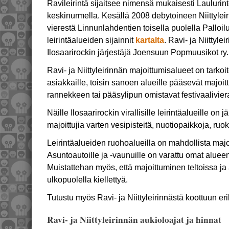
Ravileirintä sijaitsee nimensä mukaisesti Laulurin
keskinurmella. Kesällä 2008 debytoineen Niittyleir
vierestä Linnunlahdentien toisella puolella Palloil
leirintäalueiden sijainnit
kartalta
. Ravi- ja Niittyle
Ilosaarirockin järjestäjä Joensuun Popmuusikot ry.
Ravi- ja Niittyleirinnän majoittumisalueet on tarkoi
asiakkaille, toisin sanoen alueille pääsevät majoit
rannekkeen tai pääsylipun omistavat festivaalivier
Näille Ilosaarirockin virallisille leirintäalueille on j
majoittujia varten vesipisteitä, nuotiopaikkoja, ru
Leirintäalueiden ruohoalueilla on mahdollista majoi
Asuntoautoille ja -vaunuille on varattu omat aluee
Muistattehan myös, että majoittuminen teltoissa ja 
ulkopuolella kiellettyä.
Tutustu myös Ravi- ja Niittyleirinnästä koottuun er
Ravi- ja Niittyleirinnän aukioloajat ja hinnat