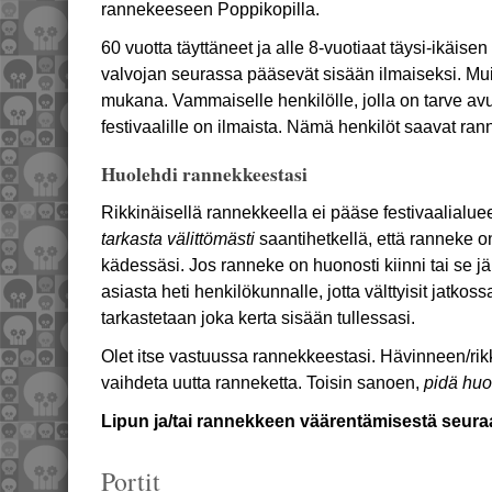
rannekeeseen Poppikopilla.
60 vuotta täyttäneet ja alle 8-vuotiaat täysi-ikäise
valvojan seurassa pääsevät sisään ilmaiseksi. Muis
mukana. Vammaiselle henkilölle, jolla on tarve av
festivaalille on ilmaista. Nämä henkilöt saavat ra
Huolehdi rannekkeestasi
Rikkinäisellä rannekkeella ei pääse festivaalialuee
tarkasta välittömästi
saantihetkellä, että ranneke on
kädessäsi. Jos ranneke on huonosti kiinni tai se jäi 
asiasta heti henkilökunnalle, jotta välttyisit jatko
tarkastetaan joka kerta sisään tullessasi.
Olet itse vastuussa rannekkeestasi. Hävinneen/rik
vaihdeta uutta ranneketta. Toisin sanoen,
pidä huo
Lipun ja/tai rannekkeen väärentämisestä seura
Portit