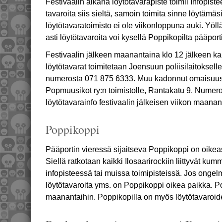
Festivaalin aikana löytötavarapiste toimii Infopist
tavaroita siis sieltä, samoin toimita sinne löytämäsi
löytötavaratoimisto ei ole viikonloppuna auki. Yö
asti löytötavaroita voi kysellä Poppikopilta pääport
Festivaalin jälkeen maanantaina klo 12 jälkeen kai
löytötavarat toimitetaan Joensuun poliisilaitokselle,
numerosta 071 875 6333. Muu kadonnut omaisuu
Popmuusikot ry:n toimistolle, Rantakatu 9. Numer
löytötavarainfo festivaalin jälkeisen viikon maanant
Poppikoppi
Pääportin vieressä sijaitseva Poppikoppi on oike
Siellä ratkotaan kaikki Ilosaarirockiin liittyvät kumm
infopisteessä tai muissa toimipisteissä. Jos ongel
löytötavaroita yms. on Poppikoppi oikea paikka. P
maanantaihin. Poppikopilla on myös löytötavaroid