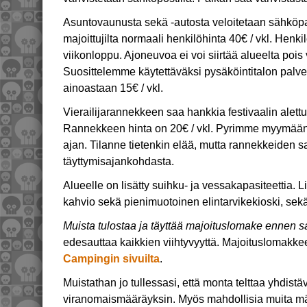
Asuntovaunusta sekä -autosta veloitetaan sähköpaik
majoittujilta normaali henkilöhinta 40€ / vkl. Henki
viikonloppu. Ajoneuvoa ei voi siirtää alueelta pois
Suosittelemme käytettäväksi pysäköintitalon palve
ainoastaan 15€ / vkl.
Vierailijarannekkeen saa hankkia festivaalin alett
Rannekkeen hinta on 20€ / vkl. Pyrimme myymään 
ajan. Tilanne tietenkin elää, mutta rannekkeiden 
täyttymisajankohdasta.
Alueelle on lisätty suihku- ja vessakapasiteettia. Li
kahvio sekä pienimuotoinen elintarvikekioski, sek
Muista tulostaa ja täyttää majoituslomake ennen 
edesauttaa kaikkien viihtyvyyttä. Majoituslomakke
Campingin sivuilta
.
Muistathan jo tullessasi, että monta telttaa yhdistäv
viranomaismääräyksin. Myös mahdollisia muita mää