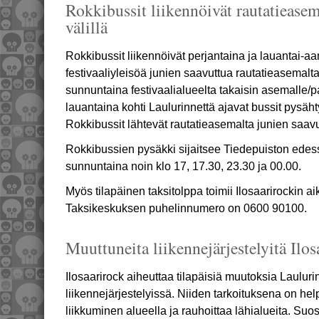
Rokkibussit liikennöivät rautatiease
välillä
Rokkibussit liikennöivät perjantaina ja lauantai-a
festivaaliyleisöä junien saavuttua rautatieasemalta 
sunnuntaina festivaalialueelta takaisin asemalle/pa
lauantaina kohti Laulurinnettä ajavat bussit pysä
Rokkibussit lähtevät rautatieasemalta junien saavut
Rokkibussien pysäkki sijaitsee Tiedepuiston edessä
sunnuntaina noin klo 17, 17.30, 23.30 ja 00.00.
Myös tilapäinen taksitolppa toimii Ilosaarirockin 
Taksikeskuksen puhelinnumero on 0600 90100.
Muuttuneita liikennejärjestelyitä Ilos
Ilosaarirock aiheuttaa tilapäisiä muutoksia Lauluri
liikennejärjestelyissä. Niiden tarkoituksena on help
liikkuminen alueella ja rauhoittaa lähialueita. Suo