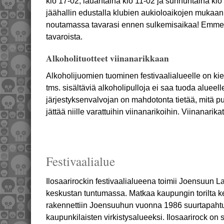
klo 17-02, lauantaina klo 11-02 ja sunnuntaina klo
jäähallin edustalla klubien aukioloaikojen mukaan.
noutamassa tavarasi ennen sulkemisaikaa! Emme v
tavaroista.
Alkoholituotteet viinanarikkaan
Alkoholijuomien tuominen festivaalialueelle on kiel
tms. sisältäviä alkoholipulloja ei saa tuoda alueell
järjestyksenvalvojan on mahdotonta tietää, mitä pull
jättää niille varattuihin viinanarikoihin. Viinanarikat
Festivaalialue
Ilosaarirockin festivaalialueena toimii Joensuun 
keskustan tuntumassa. Matkaa kaupungin torilta ker
rakennettiin Joensuuhun vuonna 1986 suurtapahtu
kaupunkilaisten virkistysalueeksi. Ilosaarirock on s