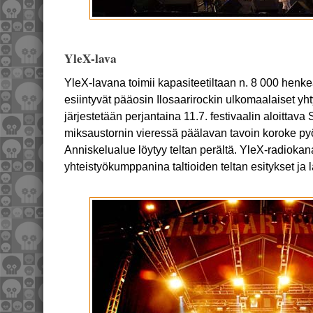
YleX-lava
YleX-lavana toimii kapasiteetiltaan n. 8 000 henkeä
esiintyvät pääosin Ilosaarirockin ulkomaalaiset yh
järjestetään perjantaina 11.7. festivaalin aloittava 
miksaustornin vieressä päälavan tavoin koroke pyörä
Anniskelualue löytyy teltan perältä. YleX-radiokana
yhteistyökumppanina taltioiden teltan esitykset ja 