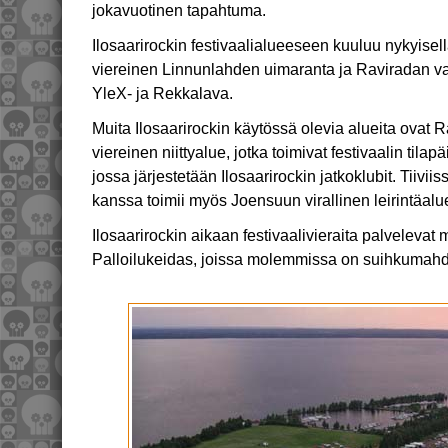
jokavuotinen tapahtuma.
Ilosaarirockin festivaalialueeseen kuuluu nykyisel
viereinen Linnunlahden uimaranta ja Raviradan var
YleX- ja Rekkalava.
Muita Ilosaarirockin käytössä olevia alueita ovat R
viereinen niittyalue, jotka toimivat festivaalin tilapä
jossa järjestetään Ilosaarirockin jatkoklubit. Tiivii
kanssa toimii myös Joensuun virallinen leirintäal
Ilosaarirockin aikaan festivaalivieraita palvelevat
Palloilukeidas, joissa molemmissa on suihkumahd