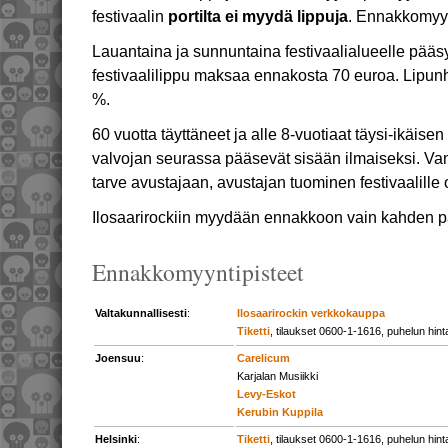
festivaalin
portilta ei myydä lippuja
. Ennakkomyynt
Lauantaina ja sunnuntaina festivaalialueelle pää
festivaalilippu maksaa ennakosta 70 euroa. Lipunh
%.
60 vuotta täyttäneet ja alle 8-vuotiaat täysi-ikäise
valvojan seurassa pääsevät sisään ilmaiseksi. Vam
tarve avustajaan, avustajan tuominen festivaalille 
Ilosaarirockiin myydään ennakkoon vain kahden pä
Ennakkomyyntipisteet
Valtakunnallisesti
:
Ilosaarirockin verkkokauppa
Tiketti
, tilaukset 0600-1-1616, puhelun hin
Joensuu
:
Carelicum
Karjalan Musiikki
Levy-Eskot
Kerubin Kuppila
Helsinki
:
Tiketti
, tilaukset 0600-1-1616, puhelun hin