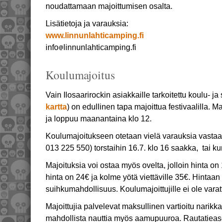
noudattamaan majoittumisen osalta.
Lisätietoja ja varauksia:
www.linnunlahticamping.fi
info
linnunlahticamping.fi
Koulumajoitus
Vain Ilosaarirockin asiakkaille tarkoitettu koulu- j
kartta
) on edullinen tapa majoittua festivaalilla. M
ja loppuu maanantaina klo 12.
Koulumajoitukseen otetaan vielä varauksia vastaa
013 225 550) torstaihin 16.7. klo 16 saakka, tai ku
Majoituksia voi ostaa myös ovelta, jolloin hinta on 1
hinta on 24€ ja kolme yötä viettäville 35€. Hintaan
suihkumahdollisuus. Koulumajoittujille ei ole varattu
Majoittujia palvelevat maksullinen vartioitu narikka
mahdollista nauttia myös aamupuuroa. Rautatiease