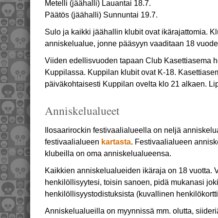
Metelli (jäähalli) Lauantai 18.7.
Päätös (jäähalli) Sunnuntai 19.7.
Sulo ja kaikki jäähallin klubit ovat ikärajattomia. Kl
anniskelualue, jonne pääsyyn vaaditaan 18 vuode
Viiden edellisvuoden tapaan Club Kasettiasema 
Kuppilassa. Kuppilan klubit ovat K-18. Kasettias
päiväkohtaisesti Kuppilan ovelta klo 21 alkaen. Lipu
Anniskelualueet
Ilosaarirockin festivaalialueella on neljä anniskelua
festivaalialueen
kartasta
. Festivaalialueen annisk
klubeilla on oma anniskelualueensa.
Kaikkien anniskelualueiden ikäraja on 18 vuotta.
henkilöllisyytesi, toisin sanoen, pidä mukanasi jokin
henkilöllisyystodistuksista (kuvallinen henkilökortti,
Anniskelualueilla on myynnissä mm. olutta, siideri