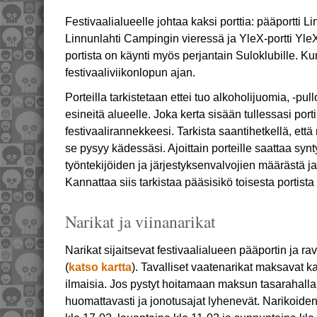
Festivaalialueelle johtaa kaksi porttia: pääportti 
Linnunlahti Campingin vieressä ja YleX-portti Yle
portista on käynti myös perjantain Suloklubille. Ku
festivaaliviikonlopun ajan.
Porteilla tarkistetaan ettei tuo alkoholijuomia, -pull
esineitä alueelle. Joka kerta sisään tullessasi port
festivaalirannekkeesi. Tarkista saantihetkellä, että 
se pysyy kädessäsi. Ajoittain porteille saattaa synt
työntekijöiden ja järjestyksenvalvojien määrästä j
Kannattaa siis tarkistaa pääsisikö toisesta portis
Narikat ja viinanarikat
Narikat sijaitsevat festivaalialueen pääportin ja r
(
katso kartta
). Tavalliset vaatenarikat maksavat ka
ilmaisia. Jos pystyt hoitamaan maksun tasarahalla
huomattavasti ja jonotusajat lyhenevät. Narikoiden