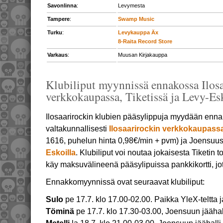
Savonlinna
:
Levymesta
Tampere
:
Swamp Music
Turku
:
Levykauppa Äx
8-Raita Record Store
Varkaus
:
Muusan Kirjakauppa
Klubiliput myynnissä ennakossa Ilosa
verkkokaupassa, Tiketissä ja Levy-Es
Ilosaarirockin klubien pääsylippuja myydään enna
valtakunnallisesti
Ilosaarirockin verkkokaupass
1616, puhelun hinta 0,98€/min + pvm) ja Joensuu
Eskoilla
. Klubiliput voi noutaa jokaisesta Tiketin t
käy maksuvälineenä pääsylipuissa pankkikortti, jo
Ennakkomyynnissä ovat seuraavat klubiliput:
Sulo
pe 17.7. klo 17.00-02.00. Paikka YleX-teltta 
Töminä
pe 17.7. klo 17.30-03.00, Joensuun jäähall