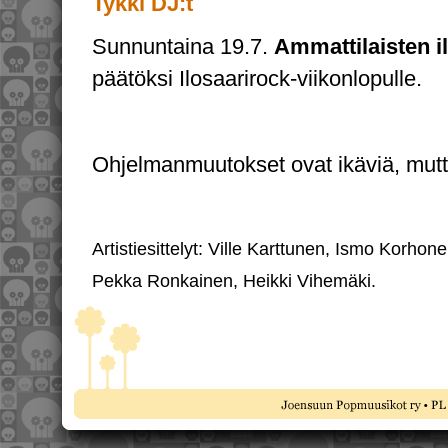
Tykki DJ:t
Sunnuntaina 19.7.
Ammattilaisten il
päätöksi Ilosaarirock-viikonlopulle.
Ohjelmanmuutokset ovat ikäviä, mutta
Artistiesittelyt: Ville Karttunen, Ismo Korh
Pekka Ronkainen, Heikki Vihemäki.