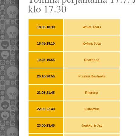
klo 17.30
18.00-18.30
White Tears
18.45-19.10
Kylmä Sota
19.25-19.55
Deathbed
20.10-20.50
Presley Bastards
21.05-21.45
Riistetyt
22.05-22.40
Cutdown
23.00-23.45
Jaakko & Jay