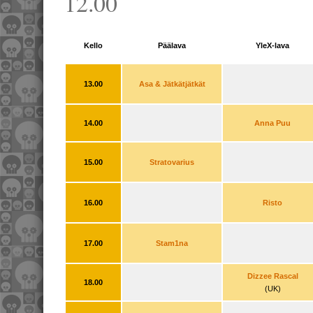
12.00
Kello
Päälava
YleX-lava
13.00
Asa & Jätkätjätkät
14.00
Anna Puu
15.00
Stratovarius
16.00
Risto
17.00
Stam1na
Dizzee Rascal
18.00
(UK)