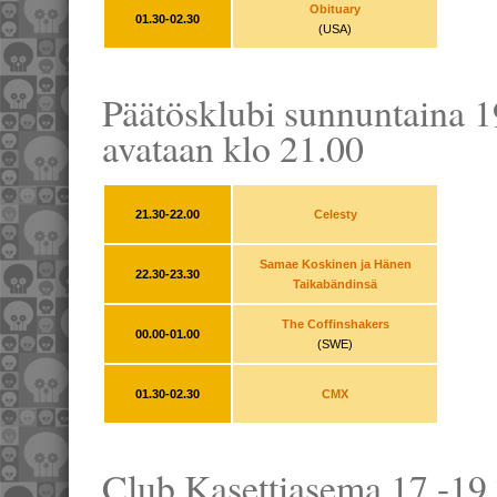
Obituary
01.30-02.30
(USA)
Päätösklubi sunnuntaina 19
avataan klo 21.00
21.30-22.00
Celesty
Samae Koskinen ja Hänen
22.30-23.30
Taikabändinsä
The Coffinshakers
00.00-01.00
(SWE)
01.30-02.30
CMX
Club Kasettiasema 17.-19.