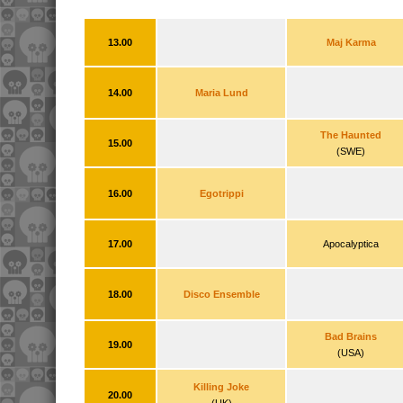
13.00
Maj Karma
14.00
Maria Lund
The Haunted
15.00
(SWE)
16.00
Egotrippi
17.00
Apocalyptica
18.00
Disco Ensemble
Bad Brains
19.00
(USA)
Killing Joke
20.00