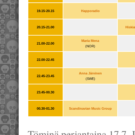
19.15-20.15
Happoradio
20.15-21.00
Hiski
Maria Mena
21.00-22.00
(NOR)
22.00-22.45
Anna Järvinen
22.45-23.45
(SWE)
23.45-00.30
00.30-01.30
Scandinavian Music Group
Töminä perjantaina 17.7. J