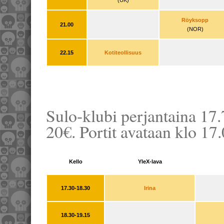
(UK)
Röyksopp
21.00
(NOR)
22.15
Kotiteollisuus
Sulo-klubi perjantaina 17.
20€. Portit avataan klo 17
Kello
YleX-lava
17.30-18.30
Irina
18.30-19.15