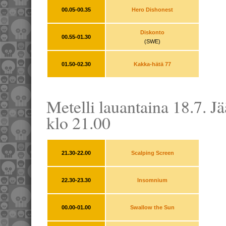
00.05-00.35
Hero Dishonest
Diskonto
00.55-01.30
(SWE)
01.50-02.30
Kakka-hätä 77
Metelli lauantaina 18.7. Jä
klo 21.00
21.30-22.00
Scalping Screen
22.30-23.30
Insomnium
00.00-01.00
Swallow the Sun