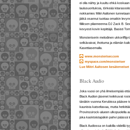
ei olla nähty ja kuultu ehkä koskaan 
laulusuorituksia, törkeää kitarasool
nokkamies Miitri Aaltonen tunnetaa
jätkä osannut tuottaa omatkin levy
fiiliksen pilanneenna DJ Zack B. Sexu
kevyesti kovin kepittäjä. Basisti T
Monsteriserin melodinen ukkoriffijy
selkävaivat, ihottuma ja elämän kaik
Kasettiasemalla.
www.monsteriser.com
myspace.com/monsteriser
Lue Miitri Aaltosen kesäterveiset
Black Audio
Joka vuosi on yhä ilmeisempää että C
Black Audion jäsenet keikkuvat roste
tänäkin vuonna Kerubissa pääsee to
kaunista katseltavaa, mutta hetkittä
Provinssirock-alueen ulkopuolella a
joka kasktoistapäkin pahvi päässä laul
Black Audiossa on kaikilla viidellä t