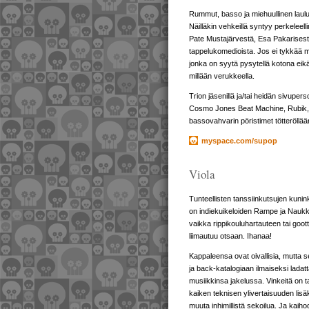
Rummut, basso ja miehuullinen laulu
Näilläkin vehkeillä syntyy perkeleel
Pate Mustajärvestä, Esa Pakarisesta
tappelukomedioista. Jos ei tykkää mi
jonka on syytä pysytellä kotona eik
millään verukkeella.
Trion jäsenillä ja/tai heidän sivuper
Cosmo Jones Beat Machine, Rubik, V
bassovahvarin pöristimet tötteröllää
myspace.com/supop
Viola
Tunteellisten tanssiinkutsujen kunink
on indiekuikeloiden Rampe ja Naukkis,
vaikka rippikouluhartauteen tai goottid
liimautuu otsaan. Ihanaa!
Kappaleensa ovat oivallisia, mutta se e
ja back-katalogiaan ilmaiseksi ladatt
musiikkinsa jakelussa. Vinkeitä on
kaiken teknisen ylivertaisuuden lisäk
muuta inhimillistä sekoilua. Ja kaih