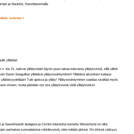
 Rampe ja Naukkis, Kasettiasemalla.
okkia -osiosta »
ls yllättää!
e n. klo 21, tulevat yllättymään täysin puun takaa tulevasta yllätyksestä, sillä silloin
vän Damn Seagullsin yllättävä yllätysesiintyminen! Yllättävä akustinen kattaus
ällä yllättävyydellään! Tule ajoissa ja ylläty! Yllätysesiintyminen saattaa sisältää myös
ase-shown, mutta jätetään nyt osa yllätyksestä vielä yllätykseksi!
ja Sweetheartin laulajana ja Circlen kitaristina tunnettu Westerlund on ollut
jen parhaista suomalaisista rokkilevyistä, ettei mitään järkeä. On törkeä vääryys