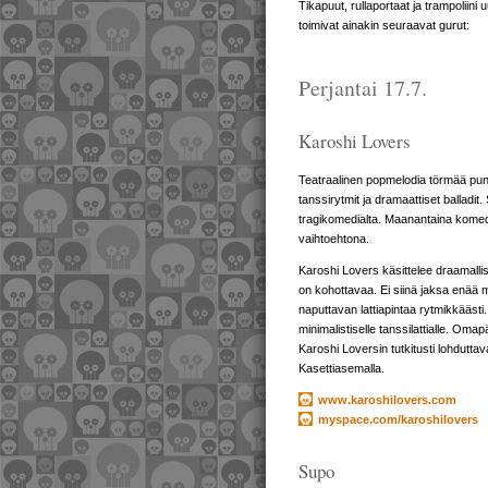
Tikapuut, rullaportaat ja trampoliin
toimivat ainakin seuraavat gurut:
Perjantai 17.7.
Karoshi Lovers
Teatraalinen popmelodia törmää punkri
tanssirytmit ja dramaattiset balla
tragikomedialta. Maanantaina komedi
vaihtoehtona.
Karoshi Lovers käsittelee draamalli
on kohottavaa. Ei siinä jaksa enää 
naputtavan lattiapintaa rytmikkäästi
minimalistiselle tanssilattialle. Oma
Karoshi Loversin tutkitusti lohdutta
Kasettiasemalla.
www.karoshilovers.com
myspace.com/karoshilovers
Supo