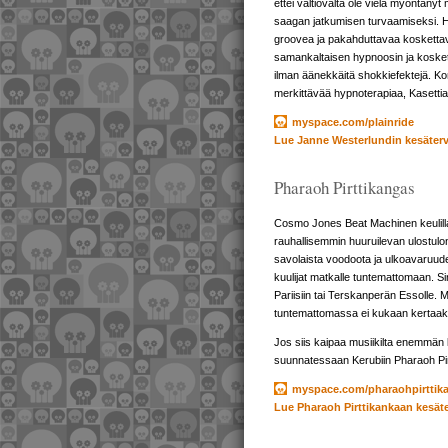
ettei valtiovalta ole vielä myöntänyt
saagan jatkumisen turvaamiseksi. H
groovea ja pakahduttavaa koskettavu
samankaltaisen hypnoosin ja koskett
ilman äänekkäitä shokkiefektejä. Kons
merkittävää hypnoterapiaa, Kasetti
myspace.com/plainride
Lue Janne Westerlundin kesäterve
Pharaoh Pirttikangas
Cosmo Jones Beat Machinen keulilla 
rauhallisemmin huuruilevan ulostulon 
savolaista voodoota ja ulkoavaruude
kuulijat matkalle tuntemattomaan. S
Pariisiin tai Terskanperän Essolle. 
tuntemattomassa ei kukaan kertaak
Jos siis kaipaa musiikilta enemmän k
suunnatessaan Kerubiin Pharaoh Pir
myspace.com/pharaohpirttik
Lue Pharaoh Pirttikankaan kesäte