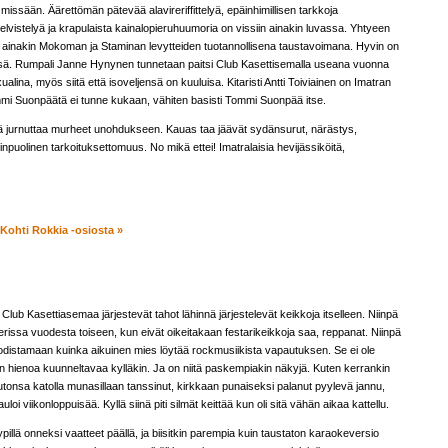
missään. Äärettömän pätevää alavireriffittelyä, epäinhimillisen tarkkoja
oelvistelyä ja krapulaista kainalopieruhuumoria on vissiin ainakin luvassa. Yhtyeen
n ainakin Mokoman ja Staminan levytteiden tuotannollisena taustavoimana. Hyvin on
nsä. Rumpali Janne Hynynen tunnetaan paitsi Club Kasettisemalla useana vuonna
alina, myös siitä että isoveljensä on kuuluisa. Kitaristi Antti Toiviainen on Imatran
ommi Suonpäätä ei tunne kukaan, vähiten basisti Tommi Suonpää itse.
rä jurnuttaa murheet unohdukseen. Kauas taa jäävät sydänsurut, närästys,
inpuolinen tarkoituksettomuus. No mikä ettei! Imatralaisia hevijässiköitä,
 Kohti Rokkia -osiosta »
lub Kasettiasemaa järjestevät tahot lähinnä järjestelevät keikkoja itselleen. Niinpä
rissa vuodesta toiseen, kun eivät oikeitakaan festarikeikkoja saa, reppanat. Niinpä
distamaan kuinka aikuinen mies löytää rockmusiikista vapautuksen. Se ei ole
in hienoa kuunneltavaa kylläkin. Ja on niitä paskempiakin näkyjä. Kuten kerrankin
utonsa katolla munasillaan tanssinut, kirkkaan punaiseksi palanut pyylevä jannu,
oi viikonloppuisää. Kyllä siinä piti silmät keittää kun oli sitä vähän aikaa kattellu.
yypillä onneksi vaatteet päällä, ja biisitkin parempia kuin taustaton karaokeversio