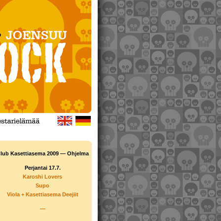
lub Kasettiasema 2009 — Ohjelma
Perjantai 17.7.
Karoshi Lovers
Supo
Viola + Kasettiasema Deejiit
—