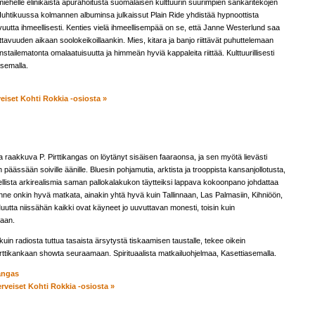
 miehelle elinikäistä apurahoitusta suomalaisen kulttuurin suurimpien sankaritekojen
uhtikuussa kolmannen albuminsa julkaissut Plain Ride yhdistää hypnoottista
utta ihmeellisesti. Kenties vielä ihmeellisempää on se, että Janne Westerlund saa
avuuden aikaan soolokeikoillaankin. Mies, kitara ja banjo riittävät puhuttelemaan
tailematonta omalaatuisuutta ja himmeän hyviä kappaleita riittää. Kulttuurillisesti
asemalla.
iset Kohti Rokkia -osiosta »
raakkuva P. Pirttikangas on löytänyt sisäisen faaraonsa, ja sen myötä lievästi
päässään soiville äänille. Bluesin pohjamutia, arktista ja trooppista kansanjollotusta,
llista arkirealismia saman pallokalakukon täytteiksi lappava kokoonpano johdattaa
inne onkin hyvä matkata, ainakin yhtä hyvä kuin Tallinnaan, Las Palmasiin, Kihniöön,
Muutta niissähän kaikki ovat käyneet jo uuvuttavan monesti, toisin kuin
aan.
uin radiosta tuttua tasaista ärsytystä tiskaamisen taustalle, tekee oikein
ttikankaan showta seuraamaan. Spirituaalista matkailuohjelmaa, Kasettiasemalla.
angas
rveiset Kohti Rokkia -osiosta »