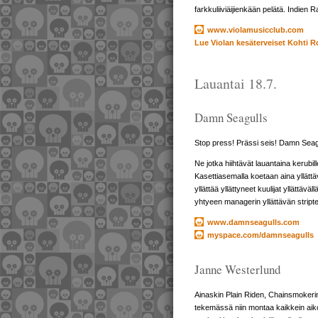
farkkuliiviäijienkään pelätä. Indien
www.violamusicclub.com
Lue Violan kesäterveiset Kohti R
Lauantai 18.7.
Damn Seagulls
Stop press! Prässi seis! Damn Seagul
Ne jotka hiihtävät lauantaina kerubill
Kasettiasemalla koetaan aina yllättä
yllättää yllättyneet kuulijat yllättäv
yhtyeen managerin yllättävän stripte
www.damnseagulls.com
myspace.com/damnseagulls
Janne Westerlund
Ainaskin Plain Riden, Chainsmokerin 
tekemässä niin montaa kaikkein aiko