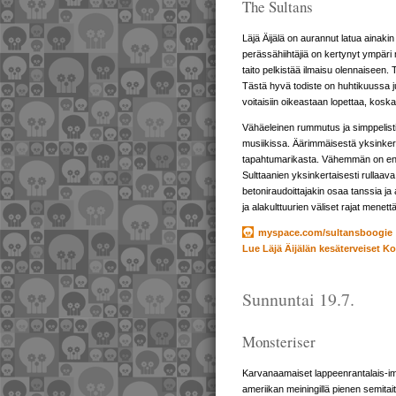
The Sultans
Läjä Äijälä on aurannut latua ainakin
perässähiihtäjiä on kertynyt ympäri 
taito pelkistää ilmaisu olennaiseen. 
Tästä hyvä todiste on huhtikuussa ju
voitaisiin oikeastaan lopettaa, koska
Vähäeleinen rummutus ja simppelisti r
musiikissa. Äärimmäisestä yksinkerta
tapahtumarikasta. Vähemmän on enemm
Sulttaanien yksinkertaisesti rullaava
betoniraudoittajakin osaa tanssia ja 
ja alakulttuurien väliset rajat mene
myspace.com/sultansboogie
Lue Läjä Äijälän kesäterveiset Ko
Sunnuntai 19.7.
Monsteriser
Karvanaamaiset lappeenrantalais-imat
ameriikan meiningillä pienen semitai