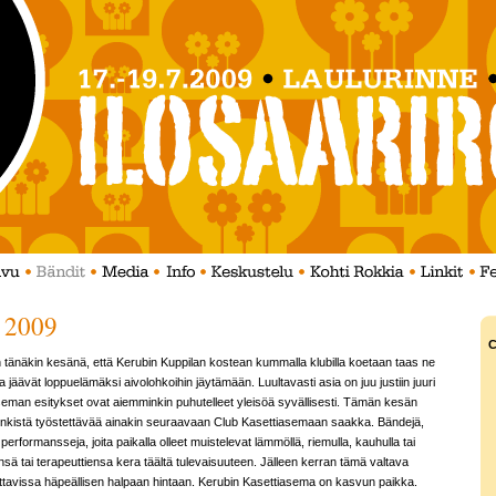
a 2009
C
isiin tänäkin kesänä, että Kerubin Kuppilan kostean kummalla klubilla koetaan taas ne
a jäävät loppuelämäksi aivolohkoihin jäytämään. Luultavasti asia on juu justiin juuri
aseman esitykset ovat aiemminkin puhutelleet yleisöä syvällisesti. Tämän kesän
 henkistä työstettävää ainakin seuraavaan Club Kasettiasemaan saakka. Bändejä,
performansseja, joita paikalla olleet muistelevat lämmöllä, riemulla, kauhulla tai
sä tai terapeuttiensa kera täältä tulevaisuuteen. Jälleen kerran tämä valtava
tavissa häpeällisen halpaan hintaan. Kerubin Kasettiasema on kasvun paikka.