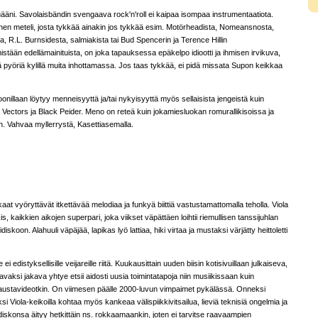
ääni. Savolaisbändin svengaava rock'n'roll ei kaipaa isompaa instrumentaatiota.
linen meteli, josta tykkää ainakin jos tykkää esim. Motörheadista, Nomeansnosta,
, R.L. Burnsidesta, salmiakista tai Bud Spencerin ja Terence Hillin
stään edellämainituista, on joka tapauksessa epäkelpo idiootti ja ihmisen irvikuva,
ä pyöriä kylillä muita inhottamassa. Jos taas tykkää, ei pidä missata Supon keikkaa
soonillaan löytyy menneisyyttä ja/tai nykyisyyttä myös sellaisista jengeistä kuin
ectors ja Black Peider. Meno on reteä kuin jokamiesluokan romurallikisoissa ja
n. Vahvaa myllerrystä, Kasettiasemalla.
aat vyöryttävät itkettävää melodiaa ja funkyä biittiä vastustamattomalla teholla. Viola
 kaikkien aikojen superpari, joka viikset väpättäen loihtii riemullisen tanssijuhlan
iskoon. Alahuuli väpäjää, lapikas lyö lattiaa, hiki virtaa ja mustaksi värjätty heittoletti
i edistyksellisille veijareille riitä. Kuukausittain uuden biisin kotisivuillaan julkaiseva,
avaksi jakava yhtye etsii aidosti uusia toimintatapoja niin musiikissaan kuin
 taustavideotkin. On viimesen päälle 2000-luvun vimpaimet pykälässä. Onneksi
si Viola-keikoilla kohtaa myös kankeaa välispiikkivitsailua, lieviä teknisiä ongelmia ja
odiskonsa äityy hetkittäin ns. rokkaamaankin, joten ei tarvitse raavaampien