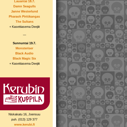
Lauantai 18.7.
Damn Seagulls
Janne Westerlund
Pharaoh Pirttikangas
The Sultans
+ Kasettiasema Deejiit
—
Sunnuntai 19.7.
Monsteriser
Black Audio
Black Magic Six
+ Kasettiasema Deejiit
Niskakatu 16, Joensuu
puh. (013) 129 377
www.kerubi.fi