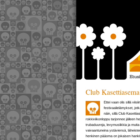
Club Kasettiasem
Ettei vaan olis sillä vi
festivaalielämykset, jotk
näin, sillä Club Kasetti
rokkiviikonloppu tarjonnee jälleen
trubaduureja, levymusiikkia ja muita 
vaivaantuneina ystäviensä, läheisten
henkinen pääoma on jokaisen hankit