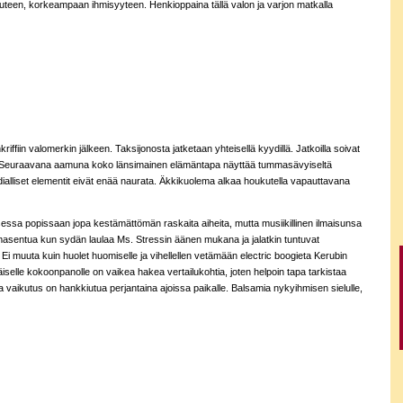
i uuteen, korkeampaan ihmisyyteen. Henkioppaina tällä valon ja varjon matkalla
ffiin valomerkin jälkeen. Taksijonosta jatketaan yhteisellä kyydillä. Jatkoilla soivat
dit. Seuraavana aamuna koko länsimainen elämäntapa näyttää tummasävyiseltä
alliset elementit eivät enää naurata. Äkkikuolema alkaa houkutella vapauttavana
sessa popissaan jopa kestämättömän raskaita aiheita, mutta musiikillinen ilmaisunsa
masentua kun sydän laulaa Ms. Stressin äänen mukana ja jalatkin tuntuvat
. Ei muuta kuin huolet huomiselle ja vihellellen vetämään electric boogieta Kerubin
päiselle kokoonpanolle on vaikea hakea vertailukohtia, joten helpoin tapa tarkistaa
va vaikutus on hankkiutua perjantaina ajoissa paikalle. Balsamia nykyihmisen sielulle,