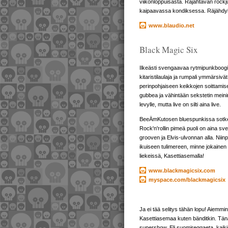
viikonloppuisästä. Räjähtävän rock
kaipaavassa kondiksessa. Räjähdyk
www.blaudio.net
Black Magic Six
Ilkeästi svengaavaa rytmipunkboogi
kitaristilaulaja ja rumpali ymmärsivät
perinpohjaiseen keikkojen soittami
gubbea ja vähintään sekstetin meinin
levylle, mutta live on silti aina live.
BeeÄmKutosen bluespunkissa sotkeu
Rock'n'rollin pimeä puoli on aina s
grooven ja Elvis-ulvonnan alla. Nii
ikuiseen tulimereen, minne jokainen 
liekeissä, Kasettiasemalla!
www.blackmagicsix.com
myspace.com/blackmagicsix
Ja ei tää selitys tähän lopu! Aiemmink
Kasettiasemaa kuten bänditkin. Tän
supershow. Eli suomireggaeta, kaik