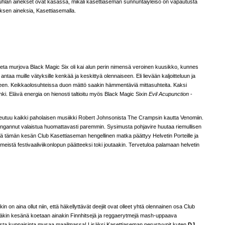
juhlan ainekset ovat kasassa, mikäli kasettiaseman sunnuntaiyleisö on vapautusta
sen aineksia, Kasettiasemalla.
eta murjova Black Magic Six oli kai alun perin nimensä veroinen kuusikko, kunnes
 antaa muille vätyksille kenkää ja keskittyä olennaiseen. Eli lievään kaljoitteluun ja
seen. Keikkaolosuhteissa duon mättö saakin hämmentäviä mittasuhteita. Kaksi
ki. Elävä energia on hienosti taltioitu myös Black Magic Sixin
Evil Acupunction
-
tuu kaikki paholaisen musiikki Robert Johnsonista The Crampsin kautta Venomiin.
vengannut valaistua huomattavasti paremmin. Sysimusta pohjavire huutaa riemullisen
npä tämän kesän Club Kasettiaseman hengellinen matka päättyy Helvetin Porteille ja
meistä festivaaliviikonlopun päätteeksi toki joutaakin. Tervetuloa palamaan helvetin
in on aina ollut niin, että häkellyttävät deejiit ovat olleet yhtä olennainen osa Club
äkin kesänä koetaan ainakin Finnhitsejä ja reggaerytmejä mash-uppaava
ista kuppaisinta musaa maailmassa! Lisäksi Kasettiaseman perustyypit kuten
DJ