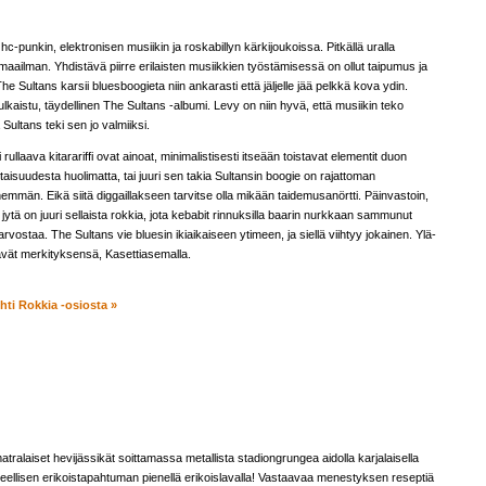
 hc-punkin, elektronisen musiikin ja roskabillyn kärkijoukoissa. Pitkällä uralla
maailman. Yhdistävä piirre erilaisten musiikkien työstämisessä on ollut taipumus ja
The Sultans karsii bluesboogieta niin ankarasti että jäljelle jää pelkkä kova ydin.
lkaistu, täydellinen The Sultans -albumi. Levy on niin hyvä, että musiikin teko
 Sultans teki sen jo valmiiksi.
ullaava kitarariffi ovat ainoat, minimalistisesti itseään toistavat elementit duon
isuudesta huolimatta, tai juuri sen takia Sultansin boogie on rajattoman
än. Eikä siitä diggaillakseen tarvitse olla mikään taidemusanörtti. Päinvastoin,
 jytä on juuri sellaista rokkia, jota kebabit rinnuksilla baarin nurkkaan sammunut
arvostaa. The Sultans vie bluesin ikiaikaiseen ytimeen, ja siellä viihtyy jokainen. Ylä-
ttävät merkityksensä, Kasettiasemalla.
hti Rokkia -osiosta »
ralaiset hevijässikät soittamassa metallista stadiongrungea aidolla karjalaisella
teellisen erikoistapahtuman pienellä erikoislavalla! Vastaavaa menestyksen reseptiä