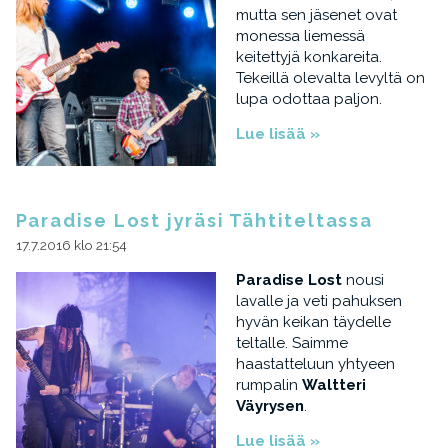
mutta sen jäsenet ovat
monessa liemessä
keitettyjä konkareita.
Tekeillä olevalta levyltä on
lupa odottaa paljon.
Lue lisää »
Paradise Lost jyräsi Tähtiteltassa
17.7.2016 klo 21:54
Paradise Lost
nousi
lavalle ja veti pahuksen
hyvän keikan täydelle
teltalle. Saimme
haastatteluun yhtyeen
rumpalin
Waltteri
Väyrysen
.
Lue lisää »