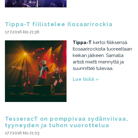
Tippa-T fiilistelee Ilosaarirockia
17.7.2016 klo 21:36
Tippa-T
kertoi fiiliksensä
Ilosaarirockista tuoreeltaan
keikan jälkeen. Samalla
artisti mietti mennyttä ja
suunnitteli tulevaa.
Lue lisää »
TesseracT on pomppivaa sydänviivaa,
tyyneyden ja tuhon vuorottelua
17.7.2016 klo 21:03