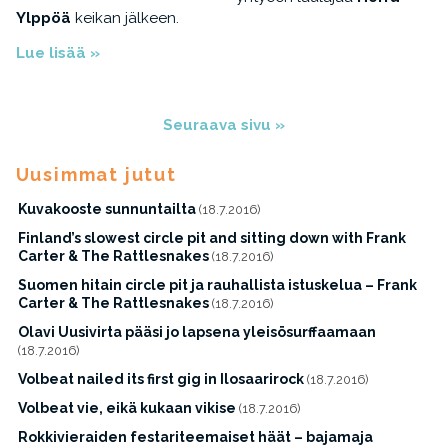
Ylppöä
keikan jälkeen.
Lue lisää »
Seuraava sivu »
Uusimmat jutut
Kuvakooste sunnuntailta
(18.7.2016)
Finland’s slowest circle pit and sitting down with Frank
Carter & The Rattlesnakes
(18.7.2016)
Suomen hitain circle pit ja rauhallista istuskelua – Frank
Carter & The Rattlesnakes
(18.7.2016)
Olavi Uusivirta pääsi jo lapsena yleisösurffaamaan
(18.7.2016)
Volbeat nailed its first gig in Ilosaarirock
(18.7.2016)
Volbeat vie, eikä kukaan vikise
(18.7.2016)
Rokkivieraiden festariteemaiset häät – bajamaja