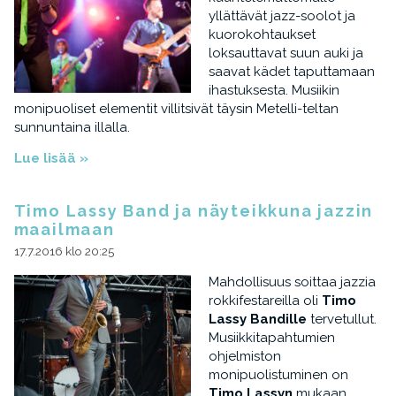
yllättävät jazz-soolot ja
kuorokohtaukset
loksauttavat suun auki ja
saavat kädet taputtamaan
ihastuksesta. Musiikin
monipuoliset elementit villitsivät täysin Metelli-teltan
sunnuntaina illalla.
Lue lisää »
Timo Lassy Band ja näyteikkuna jazzin
maailmaan
17.7.2016 klo 20:25
Mahdollisuus soittaa jazzia
rokkifestareilla oli
Timo
Lassy Bandille
tervetullut.
Musiikkitapahtumien
ohjelmiston
monipuolistuminen on
Timo Lassyn
mukaan