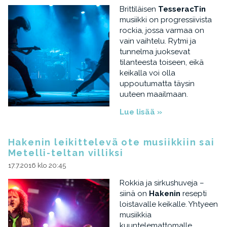
Brittiläisen
TesseracTin
musiikki on progressiivista
rockia, jossa varmaa on
vain vaihtelu. Rytmi ja
tunnelma juoksevat
tilanteesta toiseen, eikä
keikalla voi olla
uppoutumatta täysin
uuteen maailmaan.
Lue lisää »
Hakenin leikittelevä ote musiikkiin sai
Metelli-teltan villiksi
17.7.2016 klo 20:45
Rokkia ja sirkushuveja –
siinä on
Hakenin
resepti
loistavalle keikalle. Yhtyeen
musiikkia
kuuntelemattomalle