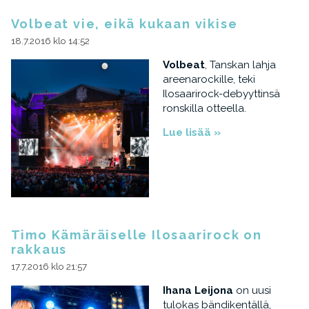
Volbeat vie, eikä kukaan vikise
18.7.2016 klo 14:52
Volbeat
, Tanskan lahja
areenarockille, teki
Ilosaarirock-debyyttinsä
ronskilla otteella.
Lue lisää »
Timo Kämäräiselle Ilosaarirock on
rakkaus
17.7.2016 klo 21:57
Ihana Leijona
on uusi
tulokas bändikentällä,