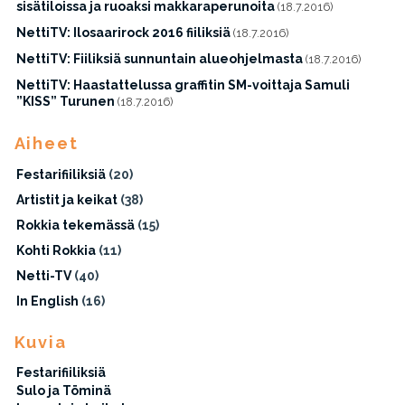
sisätiloissa ja ruoaksi makkaraperunoita
(18.7.2016)
NettiTV: Ilosaarirock 2016 fiiliksiä
(18.7.2016)
NettiTV: Fiiliksiä sunnuntain alueohjelmasta
(18.7.2016)
NettiTV: Haastattelussa graffitin SM-voittaja Samuli
”KISS” Turunen
(18.7.2016)
Aiheet
Festarifiiliksiä
(20)
Artistit ja keikat
(38)
Rokkia tekemässä
(15)
Kohti Rokkia
(11)
Netti-TV
(40)
In English
(16)
Kuvia
Festarifiiliksiä
Sulo ja Töminä