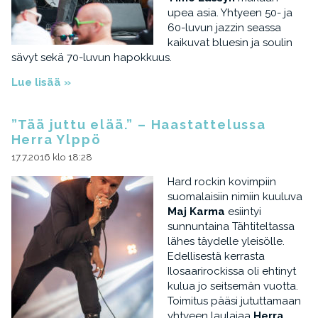
upea asia. Yhtyeen 50- ja
60-luvun jazzin seassa
kaikuvat bluesin ja soulin
sävyt sekä 70-luvun hapokkuus.
Lue lisää »
”Tää juttu elää.” – Haastattelussa
Herra Ylppö
17.7.2016 klo 18:28
Hard rockin kovimpiin
suomalaisiin nimiin kuuluva
Maj Karma
esiintyi
sunnuntaina Tähtiteltassa
lähes täydelle yleisölle.
Edellisestä kerrasta
Ilosaarirockissa oli ehtinyt
kulua jo seitsemän vuotta.
Toimitus pääsi jututtamaan
yhtyeen laulajaa
Herra