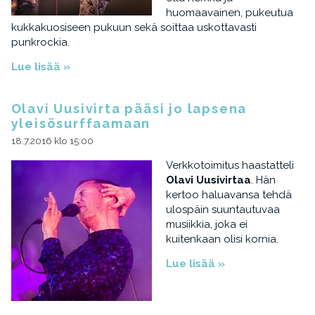
huomaavainen, pukeutua
kukkakuosiseen pukuun sekä soittaa uskottavasti
punkrockia.
Lue lisää »
Olavi Uusivirta pääsi jo lapsena
yleisösurffaamaan
18.7.2016 klo 15:00
Verkkotoimitus haastatteli
Olavi Uusivirtaa
. Hän
kertoo haluavansa tehdä
ulospäin suuntautuvaa
musiikkia, joka ei
kuitenkaan olisi kornia.
Lue lisää »