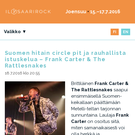
Joensuu
•
15.–17.7.2016
Valikko ▼
FI
EN
Suomen hitain circle pit ja rauhallista
istuskelua – Frank Carter & The
Rattlesnakes
18.7.2016 klo 20:55
Brittiläinen
Frank Carter &
The Rattlesnakes
saapui
ensimmäisellä Suomen-
keikallaan päättämään
Metelli-teltan tarjonnan
sunnuntaina. Laulaja
Frank
Carter
on osoitus siitä,
miten samanaikaisesti voi
olla herkkä ja