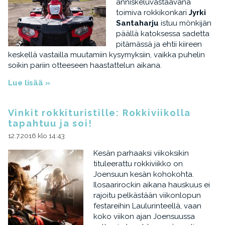
anniskeluvastaavana
toimiva rokkikonkari
Jyrki
Santaharju
istuu mönkijän
päällä katoksessa sadetta
pitämässä ja ehtii kiireen
keskellä vastailla muutamiin kysymyksiin, vaikka puhelin
soikin pariin otteeseen haastattelun aikana.
Lue lisää »
Vinkit rokkituristille: Rokkiviikolla
tapahtuu ja soi!
12.7.2016 klo 14:43
Kesän parhaaksi viikoksikin
tituleerattu rokkiviikko on
Joensuun kesän kohokohta.
Ilosaarirockin aikana hauskuus ei
rajoitu pelkästään viikonlopun
festareihin Laulurinteellä, vaan
koko viikon ajan Joensuussa