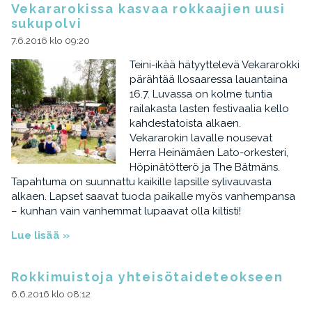
Vekararokissa kasvaa rokkaajien uusi
sukupolvi
7.6.2016 klo 09:20
Teini-ikää hätyyttelevä Vekararokki
pärähtää Ilosaaressa lauantaina
16.7. Luvassa on kolme tuntia
railakasta lasten festivaalia kello
kahdestatoista alkaen.
Vekararokin lavalle nousevat
Herra Heinämäen Lato-orkesteri,
Höpinätötterö ja The Bätmäns.
Tapahtuma on suunnattu kaikille lapsille sylivauvasta
alkaen. Lapset saavat tuoda paikalle myös vanhempansa
– kunhan vain vanhemmat lupaavat olla kiltisti!
Lue lisää »
Rokkimuistoja yhteisötaideteokseen
6.6.2016 klo 08:12