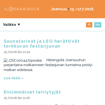
Joensuu
•
15.–17.7.2016
Valikko ▼
FI
EN
Saunatarinat ja LEO herättivät
torkkuvan festarijunan
15.7.2016 klo 21:24
Helsingistä Joensuuhun
perjantaina matkanneen festarijunan tunnelma piristyi
matkan edetessä.
Lue lisää »
Ensimmäiset leiriytyjät
15.7.2016 klo 11:26