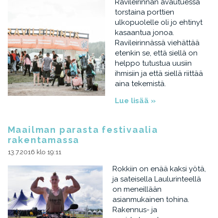
Ravileirinnän avautuessa
torstaina porttien
ulkopuolelle oli jo ehtinyt
kasaantua jonoa.
Ravileirinnässä viehättää
etenkin se, että siellä on
helppo tutustua uusiin
ihmisiin ja että siellä riittää
aina tekemistä.
Lue lisää »
Maailman parasta festivaalia
rakentamassa
13.7.2016 klo 19:11
Rokkiin on enää kaksi yötä,
ja sateisella Laulurinteellä
on meneillään
asianmukainen tohina.
Rakennus- ja