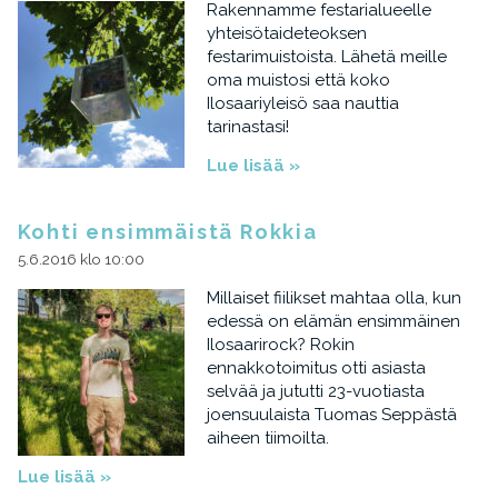
Rakennamme festarialueelle
yhteisötaideteoksen
festarimuistoista. Lähetä meille
oma muistosi että koko
Ilosaariyleisö saa nauttia
tarinastasi!
Lue lisää »
Kohti ensimmäistä Rokkia
5.6.2016 klo 10:00
Millaiset fiilikset mahtaa olla, kun
edessä on elämän ensimmäinen
Ilosaarirock? Rokin
ennakkotoimitus otti asiasta
selvää ja jututti 23-vuotiasta
joensuulaista Tuomas Seppästä
aiheen tiimoilta.
Lue lisää »