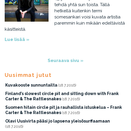
tehdä yhtä sun toista. Tällä
hetkellä kuitenkin termi
somesankari voisi kuvata artistia
paremmin kuin mikään edeltävistä
käsitteistä.
Lue lisää »
Seuraava sivu »
Uusimmat jutut
Kuvakooste sunnuntailta
(18.7.2016)
Finland’s slowest circle pit and sitting down with Frank
Carter & The Rattlesnakes
(18.7.2016)
Suomen hitain circle pit ja rauhallista istuskelua – Frank
Carter & The Rattlesnakes
(18.7.2016)
Olavi Uusivirta pääsi jo lapsena yleisösurffaamaan
(18.7.2016)