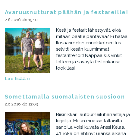
Avaruusnutturat päähän ja festareille!
2.6.2016 klo 15:10
Kesä ja festarit lähestyvät, eikä
mitään päälle pantavaa? Ei hätää,
Ilosaarirockin ennakkotoimitus
selvitti kesän kuumimmat
festaritrendit! Nappaa siis vinkit
talteen ja säväytä festarikansa
lookillasi!
Lue lisää »
Somettamalla suomalaisten suosioon
2.6.2016 klo 13:03
Biisinikkari, autourheiluharrastaja ja
kirjailija. Muun muassa tällaisilla
sanoilla voisi kuvata Anssi Kelaa,
43, joka on ehtinyt uransa aikana