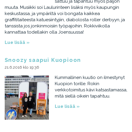
sattuu ja tapahtuu myös paljon
muuta. Musiikki soi Laulurinteen lisäksi myös kaupungin
keskustassa, ja ympäriltä voi bongata kaikkea
graffititaiteesta katuesiintyjiin, diabolosta roller derbyyn, ja
tanssista jos jonkinmoisiin työpajoihin. Rokkiviikolla
kannattaa todellakin olla Joensuussa!
Lue lisää »
Snoozy saapui Kuopioon
21.6.2016 klo 19:36
Kummallinen kuutio on ilmestynyt
Kuopion torille. Rokin
verkkotoimitus kävi katsastamassa,
mitä siellä oikein tapahtuu.
Lue lisää »