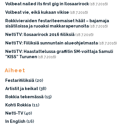
Volbeat nailed its first gig in Ilosaarirock
(18.7.2016)
Volbeat vie, eikä kukaan vikise
(18.7.2016)
Rokkivieraiden festariteemaiset häät – bajamaja
sisätiloissa ja ruoaksi makkaraperunoita
(18.7.2016)
NettiTV: Ilosaarirock 2016 fiiliksiä
(18.7.2016)
NettiTV: Fiiliksiä sunnuntain alueohjelmasta
(18.7.2016)
NettiTV: Haastattelussa graffitin SM-voittaja Samuli
”KISS” Turunen
(18.7.2016)
Aiheet
Festarifiiliksiä
(20)
Artistit ja keikat
(38)
Rokkia tekemässä
(15)
Kohti Rokkia
(11)
Netti-TV
(40)
In English
(16)