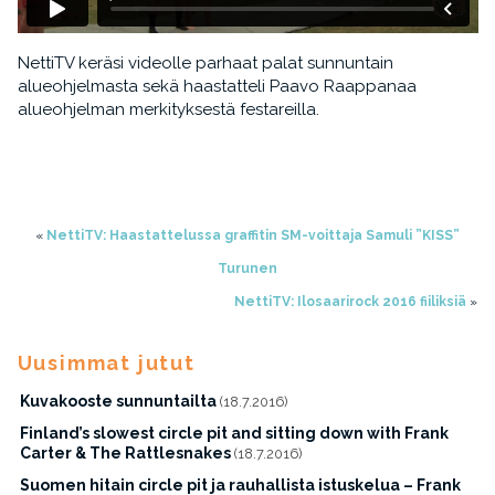
NettiTV keräsi videolle parhaat palat sunnuntain
alueohjelmasta sekä haastatteli Paavo Raappanaa
alueohjelman merkityksestä festareilla.
«
NettiTV: Haastattelussa graffitin SM-voittaja Samuli ”KISS”
Turunen
NettiTV: Ilosaarirock 2016 fiiliksiä
»
Uusimmat jutut
Kuvakooste sunnuntailta
(18.7.2016)
Finland’s slowest circle pit and sitting down with Frank
Carter & The Rattlesnakes
(18.7.2016)
Suomen hitain circle pit ja rauhallista istuskelua – Frank