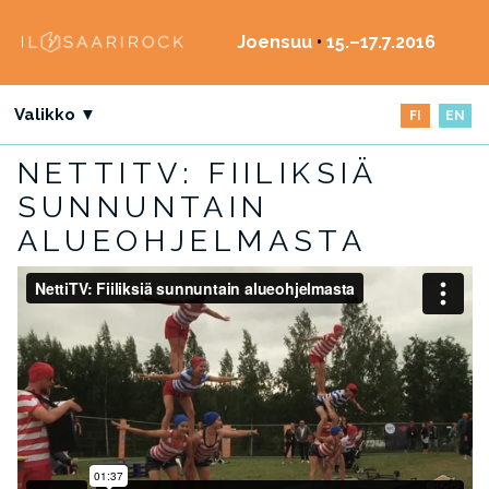
Joensuu
•
15.–17.7.2016
Valikko ▼
FI
EN
NETTITV: FIILIKSIÄ
SUNNUNTAIN
ALUEOHJELMASTA