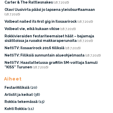
Carter & The Rattlesnakes
(18.7.2016)
Olavi Uusivirta pääsi jo lapsena yleisösurffaamaan
(18.7.2016)
Volbeat nailed its first gig in Ilosaarirock
(18.7.2016)
Volbeat vie, eikä kukaan vikise
(18.7.2016)
Rokkivieraiden festariteemaiset häät – bajamaja
sisätiloissa ja ruoaksi makkaraperunoita
(18.7.2016)
NettiTV: Ilosaarirock 2016 fiiliksiä
(18.7.2016)
NettiTV: Fiiliksiä sunnuntain alueohjelmasta
(18.7.2016)
NettiTV: Haastattelussa graffitin SM-voittaja Samuli
”KISS” Turunen
(18.7.2016)
Aiheet
Festarifiiliksiä
(20)
Artistit ja keikat
(38)
Rokkia tekemässä
(15)
Kohti Rokkia
(11)