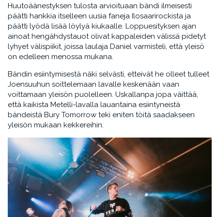
Huutoäänestyksen tulosta arvioituaan bändi ilmeisesti
päätti hankkia itselleen uusia faneja Ilosaarirockista ja
päätti lyödä lisää löylyä kiukaalle. Loppuesityksen ajan
ainoat hengähdystauot olivat kappaleiden välissä pidetyt
lyhyet välispiikit, joissa laulaja Daniel varmisteli, että yleisö
on edelleen menossa mukana.
Bändin esiintymisestä näki selvästi, etteivät he olleet tulleet
Joensuuhun soittelemaan lavalle keskenään vaan
voittamaan yleisön puolelleen. Uskallanpa jopa väittää,
että kaikista Metelli-lavalla lauantaina esiintyneistä
bändeistä Bury Tomorrow teki eniten töitä saadakseen
yleisön mukaan kekkereihin.