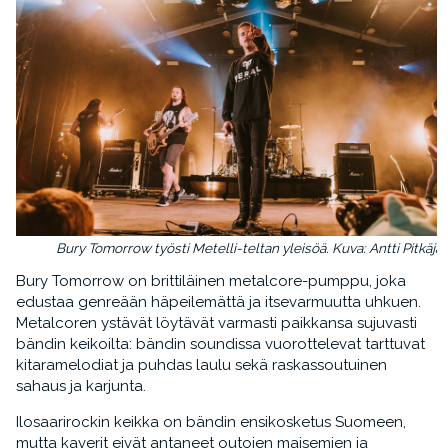
Bury Tomorrow työsti Metelli-teltan yleisöä. Kuva: Antti Pitkäjär
Bury Tomorrow on brittiläinen metalcore-pumppu, joka
edustaa genreään häpeilemättä ja itsevarmuutta uhkuen.
Metalcoren ystävät löytävät varmasti paikkansa sujuvasti
bändin keikoilta: bändin soundissa vuorottelevat tarttuvat
kitaramelodiat ja puhdas laulu sekä raskassoutuinen
sahaus ja karjunta.
Ilosaarirockin keikka on bändin ensikosketus Suomeen,
mutta kaverit eivät antaneet outojen maisemien ja