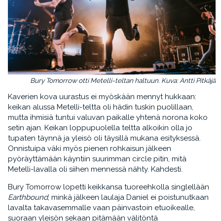
Bury Tomorrow otti Metelli-teltan haltuun. Kuva: Antti Pitkäjärv
Kaverien kova uurastus ei myöskään mennyt hukkaan:
keikan alussa Metelli-teltta oli hädin tuskin puolillaan,
mutta ihmisiä tuntui valuvan paikalle yhtenä norona koko
setin ajan. Keikan loppupuolella teltta alkoikin olla jo
tupaten täynnä ja yleisö oli täysillä mukana esityksessä.
Onnistuipa väki myös pienen rohkaisun jälkeen
pyöräyttämään käyntiin suurimman circle pitin, mitä
Metelli-lavalla oli siihen mennessä nähty. Kahdesti.
Bury Tomorrow lopetti keikkansa tuoreehkolla singlellään
Earthbound
, minkä jälkeen laulaja Daniel ei poistunutkaan
lavalta takavasemmalle vaan päinvastoin etuoikealle,
suoraan yleisön sekaan pitämään välitöntä