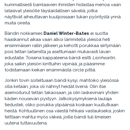
kummallisesti bamlaavien ihmisten hidastaa menoa vaan
latasivat yleisölle täyslaidallisen säveliä, jotka
näyttivät aiheuttavan kuulijoissaan tukan pyöritystä ynnä
muita oireita.
Bändin nokkamies
Daniel Winter-Bates
ei suotta
haaskannut aikaa vaan alkoi lämmitellä yleisöä heti
ensimmäisen rallin jälkeen ja kehotti porukkaa siirtymään
pois teltan laitamilta ja asettumaan mukavasti lavan
edustalle. Toisena kappaleena bändi esitti
Lionheartin
,
joka saikin yleisön kinttuihin vipinää, ja pääsimme
todistamaan keikan ensimmäistä circle pittiä.
Jonkin tovin soiteltuaan bändi kysyi, mahtoiko yleisössä
olla ketään, joka oli nähnyt heidät livenä. Olin itse
asemoitunut teltan takaosaan, ja olin laskevinani yhden
käden nousevan pystyyn. Jatkokysymyksenä laulaja
tiedusteli, oliko porukka ylipäänsä koskaan kuullutkaan
heistä. Kohtuullinen osa väestä hihkaisi vastaukseksi, joskin
telttaan mahtui myös väkeä, joille bändi tuli ilmeisen
uutena tuttavuutena.