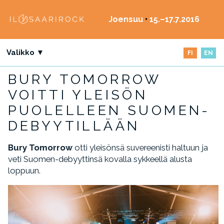
Joensuu
•
15.–17.7.2016
Valikko ▼
FI
EN
BURY TOMORROW
VOITTI YLEISÖN
PUOLELLEEN SUOMEN-
DEBYYTILLÄÄN
Bury Tomorrow
otti yleisönsä suvereenisti haltuun ja
veti Suomen-debyyttinsä kovalla sykkeellä alusta
loppuun.