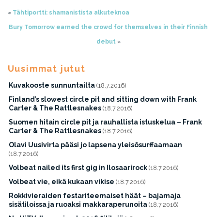
«
Tähtiportti: shamanistista alkuteknoa
Bury Tomorrow earned the crowd for themselves in their Finnish
debut
»
Uusimmat jutut
Kuvakooste sunnuntailta
(18.7.2016)
Finland’s slowest circle pit and sitting down with Frank
Carter & The Rattlesnakes
(18.7.2016)
Suomen hitain circle pit ja rauhallista istuskelua – Frank
Carter & The Rattlesnakes
(18.7.2016)
Olavi Uusivirta pääsi jo lapsena yleisösurffaamaan
(18.7.2016)
Volbeat nailed its first gig in Ilosaarirock
(18.7.2016)
Volbeat vie, eikä kukaan vikise
(18.7.2016)
Rokkivieraiden festariteemaiset häät – bajamaja
sisätiloissa ja ruoaksi makkaraperunoita
(18.7.2016)