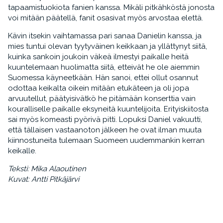
tapaamistuokiota fanien kanssa. Mikäli pitkähköstä jonosta
voi mitään päätellä, fanit osasivat myös arvostaa elettä.
Kävin itsekin vaihtamassa pari sanaa Danielin kanssa, ja
mies tuntui olevan tyytyväinen keikkaan ja yllättynyt siitä,
kuinka sankoin joukoin väkeä ilmestyi paikalle heitä
kuuntelemaan huolimatta siitä, etteivät he ole aiemmin
Suomessa käyneetkään. Hän sanoi, ettei ollut osannut
odottaa keikalta oikein mitään etukäteen ja oli jopa
arvuutellut, päätyisivätkö he pitämään konserttia vain
kouralliselle paikalle eksyneitä kuuntelijoita. Erityiskiitosta
sai myös komeasti pyörivä pitti. Lopuksi Daniel vakuutti,
että tällaisen vastaanoton jälkeen he ovat ilman muuta
kiinnostuneita tulemaan Suomeen uudemmankin kerran
keikalle.
Teksti: Mika Alaoutinen
Kuvat: Antti Pitkäjärvi