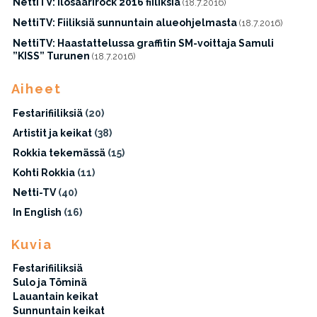
NettiTV: Ilosaarirock 2016 fiiliksiä
(18.7.2016)
NettiTV: Fiiliksiä sunnuntain alueohjelmasta
(18.7.2016)
NettiTV: Haastattelussa graffitin SM-voittaja Samuli
”KISS” Turunen
(18.7.2016)
Aiheet
Festarifiiliksiä
(20)
Artistit ja keikat
(38)
Rokkia tekemässä
(15)
Kohti Rokkia
(11)
Netti-TV
(40)
In English
(16)
Kuvia
Festarifiiliksiä
Sulo ja Töminä
Lauantain keikat
Sunnuntain keikat