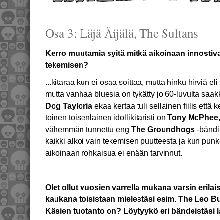
Osa 3: Läjä Äijälä, The Sultans
Kerro muutamia syitä mitkä aikoinaan innostiv
tekemisen?
...kitaraa kun ei osaa soittaa, mutta hinku hirviä el
mutta vanhaa bluesia on tykätty jo 60-luvulta saak
Dog Tayloria
ekaa kertaa tuli sellainen fiilis että k
toinen toisenlainen idollikitaristi on
Tony McPhee
vähemmän tunnettu eng
The Groundhogs
-bändi
kaikki alkoi vain tekemisen puutteesta ja kun pu
aikoinaan rohkaisua ei enään tarvinnut.
Olet ollut vuosien varrella mukana varsin erila
kaukana toisistaan mielestäsi esim. The Leo Bu
Käsien tuotanto on? Löytyykö eri bändeistäsi l