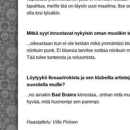
tapahtua, meille tää on täysin uusi maailma. Itse o
olla tosi tylsäkin.
Mitkä syyt innostavat nykyisin oman musiikin
...oikeastaan kun ei ole ketään mikä ymmärtäisi blu
niinkuin punk. Ei bluesia tarvitse soittaa niinkuin mu
Tää tulee tunteesta ja voluumista.
Löytyykö Ilosaarirokista ja sen klubeilta artistej
suositella muille?
..no ainakin
Bad Brains
kiinostaa.. onhan niitä mui
hyvää, mitä huonompi sen parempi.
Haastattelu: Ville Pirinen