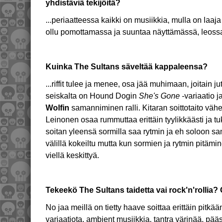
yhdistäviä tekijöitä?
...periaatteessa kaikki on musiikkia, mulla on la
ollu pomottamassa ja suuntaa näyttämässä, leossa
Kuinka The Sultans säveltää kappaleensa?
...riffit tulee ja menee, osa jää muhimaan, joitain j
seiskalta on Hound Dogin
She's Gone
-variaatio j
Wolfin
samanniminen ralli. Kitaran soittotaito väh
Leinonen osaa rummuttaa erittäin tyylikkäästi ja 
soitan yleensä sormilla saa rytmin ja eh soloon s
välillä kokeiltu mutta kun sormien ja rytmin pitämi
viellä keskittyä.
Tekeekö The Sultans taidetta vai rock'n'rollia? 
No jaa meillä on tietty haave soittaa erittäin pitkään
variaatiota, ambient musiikkia, tantra värinää, pää