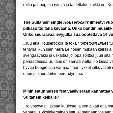
rollia ja boogieta rytmiä ja taidettakin kaikki on. Ku
The Sultansin single
Houserockin'
ilmestyi vu
pitkäsoitto tänä keväänä. Onko bändin musiikk
Onko seuraavaa levyjulkaisua odotettava 14 v
...juu eka Houserockin' ja toka
Hometown Blues
tu
tehtynä, kun sain herra Leinosen mukaan kaikki a
svengaavaksi ja uskaltaa jo jopa soittaa juuri sitä
periaatteessa Sultans on samaa viellä, no tässä väli
hyvää boogieta ja varmaan äänitykset jatkuvat eli 
enempi saundeihin perehdymme.
Mihin satunnaisen festivaalivieraan kannattaa 
Sultansin keikalle?
...toivottovasti jaksaa kuulostella sen aikaa että r
vapautuu, yksinkertainen juttu ei meinaan tosiaan t