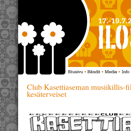
Club Kasettiaseman musiikillis-fil
kesäterveiset