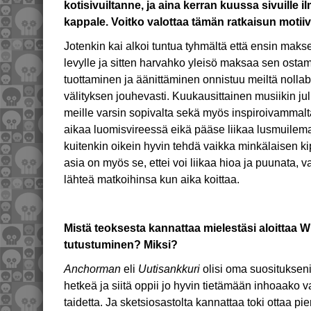
kotisivuiltanne, ja aina kerran kuussa sivuille i
kappale. Voitko valottaa tämän ratkaisun motii
Jotenkin kai alkoi tuntua tyhmältä että ensin mak
levylle ja sitten harvahko yleisö maksaa sen ostam
tuottaminen ja äänittäminen onnistuu meiltä nollabud
välityksen jouhevasti. Kuukausittainen musiikin j
meille varsin sopivalta sekä myös inspiroivammal
aikaa luomisvireessä eikä pääse liikaa lusmuilem
kuitenkin oikein hyvin tehdä vaikka minkälaisen
asia on myös se, ettei voi liikaa hioa ja puunata,
lähteä matkoihinsa kun aika koittaa.
Mistä teoksesta kannattaa mielestäsi aloittaa Wi
tutustuminen? Miksi?
Anchorman
eli
Uutisankkuri
olisi oma suositukseni
hetkeä ja siitä oppii jo hyvin tietämään inhoaako 
taidetta. Ja sketsiosastolta kannattaa toki ottaa p