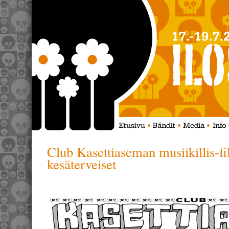
Club Kasettiaseman musiikillis-fil
kesäterveiset