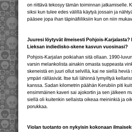
on riittävä tekosyy tämän toiminnan jatkamiselle.
siksi kun tulee edes välillä käytyä jossain ja nähty
pääsee jopa ihan täpinäfiiliksiin kun on niin muka
Juuresi löytyvät ilmeisesti Pohjois-Karjalasta?
Lieksan indiedisko-skene kasvun vuosinasi?
Pohjois-Karjalan poikiahan sitä ollaan. 1990-luvu
varsin melankolista ainakin omasta suppeasta vink
skeneistä en juuri ollut selvillä, kai ne siellä heviä s
ympäri rälläsivät. Itse tuli lähinnä lymyiltyä kellari
kanssa. Sadan kilometrin päähän Kerubiin piti kui
ensimmäinen kaveri sai ajokortin ja sen jälkeen 
siellä oli kuitenkin sellaista oikeaa meininkiä ja 
porukkaa.
Violan tuotanto on nykyisin kokonaan ilmaiseks