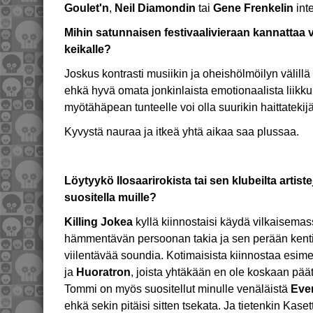
Goulet'n
,
Neil Diamondin
tai
Gene Frenkelin
inte
Mihin satunnaisen festivaalivieraan kannattaa 
keikalle?
Joskus kontrasti musiikin ja oheishölmöilyn välillä v
ehkä hyvä omata jonkinlaista emotionaalista liikk
myötähäpean tunteelle voi olla suurikin haittatekijä
Kyvystä nauraa ja itkeä yhtä aikaa saa plussaa.
Löytyykö Ilosaarirokista tai sen klubeilta artiste
suositella muille?
Killing Jokea
kyllä kiinnostaisi käydä vilkaisemas
hämmentävän persoonan takia ja sen perään kent
viilentävää soundia. Kotimaisista kiinnostaa esime
ja
Huoratron
, joista yhtäkään en ole koskaan pä
Tommi on myös suositellut minulle venäläistä
Ever
ehkä sekin pitäisi sitten tsekata. Ja tietenkin Kas