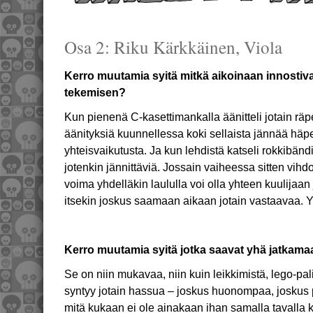
Osa 2: Riku Kärkkäinen, Viola
Kerro muutamia syitä mitkä aikoinaan innostiv
tekemisen?
Kun pienenä C-kasettimankalla äänitteli jotain räpel
äänityksiä kuunnellessa koki sellaista jännää häp
yhteisvaikutusta. Ja kun lehdistä katseli rokkibänd
jotenkin jännittäviä. Jossain vaiheessa sitten vihd
voima yhdelläkin laululla voi olla yhteen kuulijaan 
itsekin joskus saamaan aikaan jotain vastaavaa. Y
Kerro muutamia syitä jotka saavat yhä jatkam
Se on niin mukavaa, niin kuin leikkimistä, lego-pal
syntyy jotain hassua – joskus huonompaa, joskus 
mitä kukaan ei ole ainakaan ihan samalla tavalla k