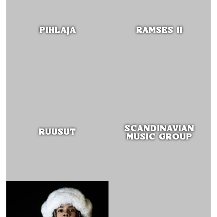
PIHLAJA
RAMSES II
SCANDINAVIAN
RUUSUT
MUSIC GROUP