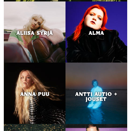
ALIISA SYRJÄ
ALMA
ANNA PUU
ANTTI AUTIO +
JOUSET