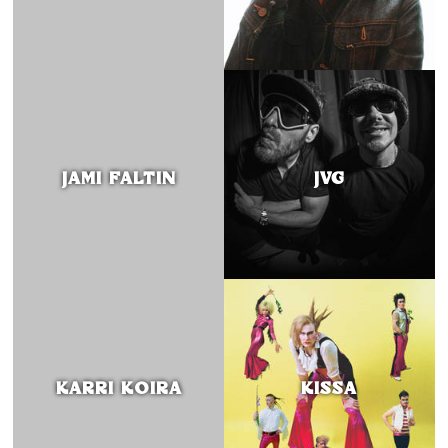
JAMI FALTIN
JVG
KARRI KOIRA
KISSA