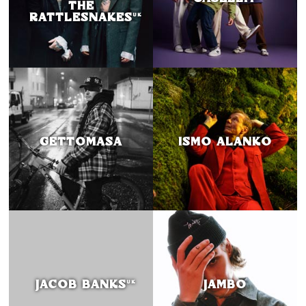
THE
RATTLESNAKES
UK
GETTOMASA
ISMO ALANKO
JACOB BANKS
JAMBO
UK