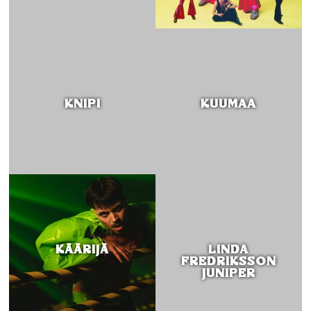
KNIPI
KUUMAA
KÄÄRIJÄ
LINDA
FREDRIKSSON
JUNIPER