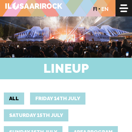
FI
EN
LINEUP
ALL
FRIDAY 14TH JULY
SATURDAY 15TH JULY
SUNDAY 16TH JULY
AREA PROGRAM