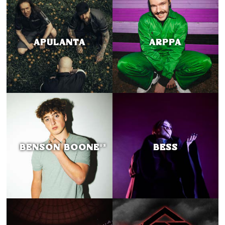
APULANTA
ARPPA
BENSON BOONE
BESS
US