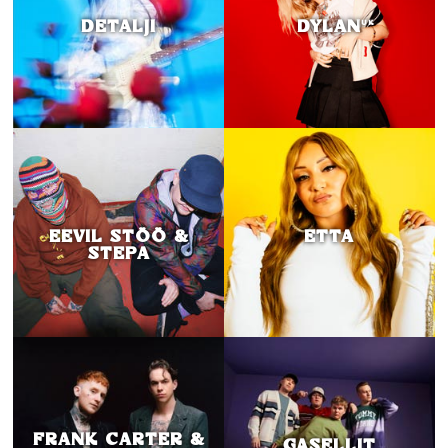
DETALJI
DYLAN
UK
EEVIL STÖÖ &
ETTA
STEPA
FRANK CARTER &
GASELLIT