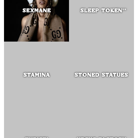
SEXMANE
SLEEP TOKEN
UK
STAM1NA
STONED STATUES