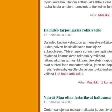
hyvin kuvaava. Bändin erittäin jazzahtava cros
rauhallisista ambient-tunnelmista tiukkoihin fun
Aihe:
Musiikki
Dalindéo tarjosi jazzia rokkiväelle
15. heinäkuuta 2007
Dalindéo kuuluu kehuttuun ja menestysekkääs
uuden polven helsinkiläiseen fuusiojazz-
sukupolveen. Yhtye tarjoili sunnuntai-iltapäivä
täydessä kolmoslavan teltassa rytmikästä,
lattarivaikutteista musiikkiaan. Sekstetin kappa
ovat suhteellisen nopeatempoisia, joten ne sop
myös festivaaliyleisölle chillailuun rokkibändien
välissä.
Lue koko artikkeli »
Aihe:
Musiikki
|
1 komm
Vihreä Maa ottaa festarilavat haltuunsa
15. heinäkuuta 2007
Omien sanojensa mukaan raikasta ja positiivis