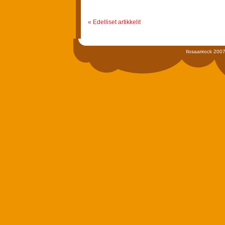
« Edelliset artikkelit
Ilosaarirock 2007