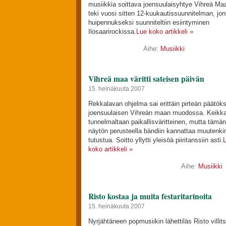
musiikkia soittava joensuulaisyhtye Vihreä Ma
teki vuosi sitten 12-kuukautissuunnitelman, jo
huipennukseksi suunniteltiin esiintyminen
Ilosaarirockissa.
Lue koko artikkeli »
Aihe:
Musiikki
Vihreä maa väritti sateisen päivän
15. heinäkuuta 2007
Rekkalavan ohjelma sai erittäin pirteän päätök
joensuulaisen Vihreän maan muodossa. Keikka
tunnelmaltaan paikallisväritteinen, mutta tämän
näytön perusteella bändiin kannattaa muutenki
tutustua. Soitto yllytti yleisöä piiritanssiin asti.
koko artikkeli »
Aihe:
Musiikki
Risto kostaa ja muita festaritarinoita
15. heinäkuuta 2007
Nyrjähtäneen popmusiikin lähettiläs Risto villits