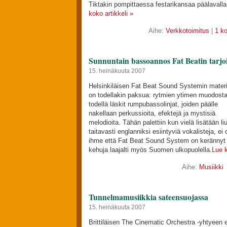
Tiktakin pompittaessa festarikansaa päälavalla
koko artikkeli »
Aihe:
Verkkotoimitus
|
1 k
Sunnuntain bassoannos Fat Beatin tarj
15. heinäkuuta 2007
Helsinkiläisen Fat Beat Sound Systemin materi
on todellakin paksua: rytmien ytimen muodost
todellä läskit rumpubassolinjat, joiden päälle
nakellaan perkussioita, efektejä ja mystisiä
melodioita. Tähän palettiin kun vielä lisätään li
taitavasti englanniksi esiintyviä vokalisteja, ei 
ihme että Fat Beat Sound System on kerännyt
kehuja laajalti myös Suomen ulkopuolella.
Lue k
Aihe:
Musiikki
Tunnelmamusiikkia sateensuojassa
15. heinäkuuta 2007
Brittiläisen The Cinematic Orchestra -yhtyeen e