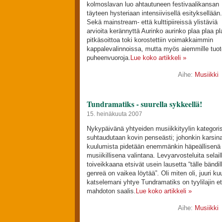
kolmoslavan luo ahtautuneen festivaalikansan
täyteen hysteriaan intensiivisellä esityksellään.
Sekä mainstream- että kulttipiireissä ylistäviä
arvioita kerännyttä Aurinko aurinko plaa plaa pl
pitkäsoittoa toki korostettiin voimakkaimmin
kappalevalinnoissa, mutta myös aiemmille tuotok
puheenvuoroja.
Lue koko artikkeli »
Aihe:
Musiikki
Tundramatiks - suurella sykkeellä!
15. heinäkuuta 2007
Nykypäivänä yhtyeiden musiikkityylin kategoris
suhtaudutaan kovin penseästi; johonkin karsin
kuulumista pidetään enemmänkin häpeällisenä 
musiikillisena valintana. Levyarvosteluita selai
toiveikkaana etsivät usein lausetta “tälle bändi
genreä on vaikea löytää”. Oli miten oli, juuri ku
katselemani yhtye Tundramatiks on tyylilajin e
mahdoton saalis.
Lue koko artikkeli »
Aihe:
Musiikki