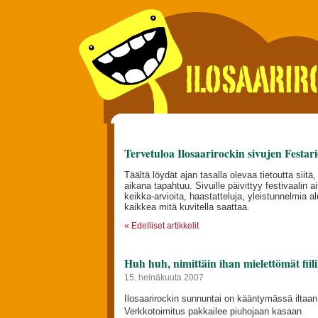
Tervetuloa Ilosaarirockin sivujen Festar
Täältä löydät ajan tasalla olevaa tietoutta siitä,
aikana tapahtuu. Sivuille päivittyy festivaalin 
keikka-arvioita, haastatteluja, yleistunnelmia a
kaikkea mitä kuvitella saattaa.
« Edelliset artikkelit
Huh huh, nimittäin ihan mielettömät fiili
15. heinäkuuta 2007
Ilosaarirockin sunnuntai on kääntymässä iltaan,
Verkkotoimitus pakkailee piuhojaan kasaan