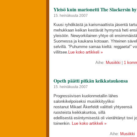
Yleisö kuin marionetti The Slackersin hy
15. heinäkuuta 2007
Kuusi ryhdikästä ja karismaattista jäsentä tartu
mehukkaan keikan kestävät hymynsä heti ensi 
yleisöön. Newyorkilainen yhtye oli ensimmäistä
Suomessa ja kaukana kotoaan. Yhteinen sävel 
selvillä. ”Puhumme samaa kieltä: reggaeta!” vo
villitsee.
Lue koko artikkeli »
Aihe:
Musiikki
|
1 komm
Opeth päätti pitkän keikkataukonsa
15. heinäkuuta 2007
Progressiivisen kuolonmetallin lähes
salonkikelpoiseksi musiikkityyliksi
nostanut Mikael Åkerfeldt valitteli yhtyeensä
ruosteista keikkakuntoa, sillä
edellisestä esiintymisestä oli vierähtänyt tovi j
toinenkin.
Lue koko artikkeli »
Aihe:
Musiikki