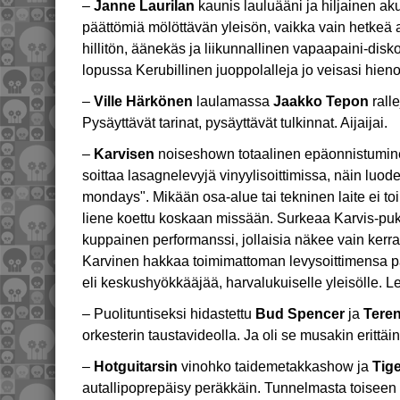
–
Janne Laurilan
kaunis lauluääni ja hiljainen aku
päättömiä mölöttävän yleisön, vaikka vain hetkeä 
hillitön, äänekäs ja liikunnallinen vapaapaini-di
lopussa Kerubillinen juoppolalleja jo veisasi hien
–
Ville Härkönen
laulamassa
Jaakko Tepon
ralle
Pysäyttävät tarinat, pysäyttävät tulkinnat. Aijaijai.
–
Karvisen
noiseshown totaalinen epäonnistuminen
soittaa lasagnelevyjä vinyylisoittimissa, näin luod
mondays". Mikään osa-alue tai tekninen laite ei t
liene koettu koskaan missään. Surkeaa Karvis-p
kuppainen performanssi, jollaisia näkee vain kerra
Karvinen hakkaa toimimattoman levysoittimensa pa
eli keskushyökkääjää, harvalukuiselle yleisölle. 
– Puolituntiseksi hidastettu
Bud Spencer
ja
Teren
orkesterin taustavideolla. Ja oli se musakin erittäi
–
Hotguitarsin
vinohko taidemetakkashow ja
Tig
autallipoprepäisy peräkkäin. Tunnelmasta toiseen sii