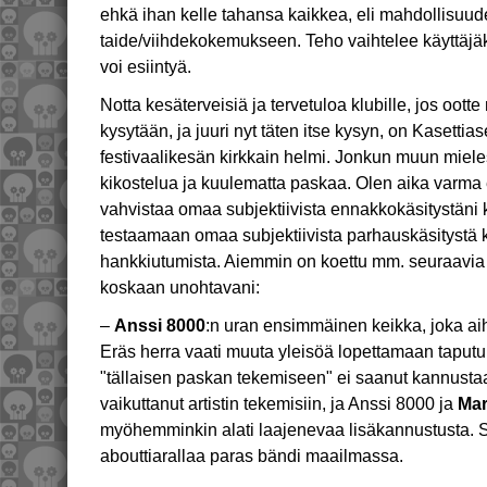
ehkä ihan kelle tahansa kaikkea, eli mahdollisuud
taide/viihdekokemukseen. Teho vaihtelee käyttäjäk
voi esiintyä.
Notta kesäterveisiä ja tervetuloa klubille, jos ootte n
kysytään, ja juuri nyt täten itse kysyn, on Kasett
festivaalikesän kirkkain helmi. Jonkun muun miele
kikostelua ja kuulematta paskaa. Olen aika varma
vahvistaa omaa subjektiivista ennakkokäsitystäni 
testaamaan omaa subjektiivista parhauskäsitystä k
hankkiutumista. Aiemmin on koettu mm. seuraavia h
koskaan unohtavani:
–
Anssi 8000
:n uran ensimmäinen keikka, joka aih
Eräs herra vaati muuta yleisöä lopettamaan tapu
"tällaisen paskan tekemiseen" ei saanut kannustaa
vaikuttanut artistin tekemisiin, ja Anssi 8000 ja
Mar
myöhemminkin alati laajenevaa lisäkannustusta. Sii
abouttiarallaa paras bändi maailmassa.