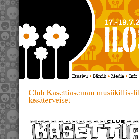
Club Kasettiaseman musiikillis-fil
kesäterveiset