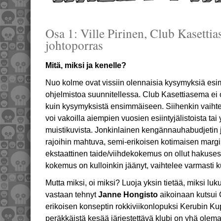
Osa 1: Ville Pirinen, Club Kasettia
johtoporras
Mitä, miksi ja kenelle?
Nuo kolme ovat vissiin olennaisia kysymyksiä esim.
ohjelmistoa suunnitellessa. Club Kasettiasema ei
kuin kysymyksistä ensimmäiseen. Siihenkin vaihte
voi vakoilla aiempien vuosien esiintyjälistoista tai
muistikuvista. Jonkinlainen kengännauhabudjetin j
rajoihin mahtuva, semi-erikoisen kotimaisen margi
ekstaattinen taide/viihdekokemus on ollut hakuse
kokemus on kulloinkin jäänyt, vaihtelee varmasti ku
Mutta miksi, oi miksi? Luoja yksin tietää, miksi luk
vastaan tehnyt
Janne Hongisto
aikoinaan kutsui
erikoisen konseptin rokkiviikonlopuksi Kerubin Ku
peräkkäistä kesää järjestettävä klubi on yhä olema