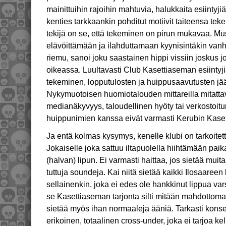
mainittuihin rajoihin mahtuvia, halukkaita esiintyjiä
kenties tarkkaankin pohditut motiivit taiteensa tek
tekijä on se, että tekeminen on pirun mukavaa. 
elävöittämään ja ilahduttamaan kyynisintäkin van
riemu, sanoi joku saastainen hippi vissiin joskus jo
oikeassa. Luultavasti Club Kasettiaseman esiintyji
tekeminen, lopputulosten ja huippusaavutusten jää
Nykymuotoisen huomiotalouden mittareilla mitattava
medianäkyvyys, taloudellinen hyöty tai verkosto
huippunimien kanssa eivät varmasti Kerubin Kaset
Ja entä kolmas kysymys, kenelle klubi on tarkoitet
Jokaiselle joka sattuu iltapuolella hiihtämään pa
(halvan) lipun. Ei varmasti haittaa, jos sietää muitak
tuttuja soundeja. Kai niitä sietää kaikki Ilosaaree
sellainenkin, joka ei edes ole hankkinut lippua vars
se Kasettiaseman tarjonta silti mitään mahdottoma
sietää myös ihan normaaleja ääniä. Tarkasti konse
erikoinen, totaalinen cross-under, joka ei tarjoa ke