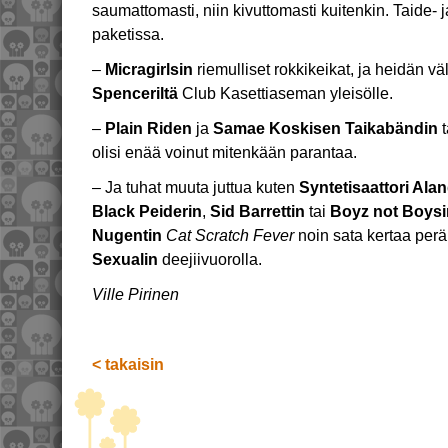
saumattomasti, niin kivuttomasti kuitenkin. Taide-
paketissa.
–
Micragirlsin
riemulliset rokkikeikat, ja heidän v
Spenceriltä
Club Kasettiaseman yleisölle.
–
Plain Riden
ja
Samae Koskisen Taikabändin
t
olisi enää voinut mitenkään parantaa.
– Ja tuhat muuta juttua kuten
Syntetisaattori Ala
Black Peiderin
,
Sid Barrettin
tai
Boyz not Boysi
Nugentin
Cat Scratch Fever
noin sata kertaa per
Sexualin
deejiivuorolla.
Ville Pirinen
< takaisin