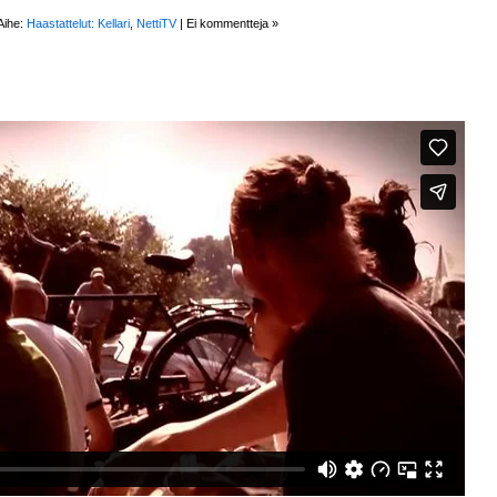
Aihe:
Haastattelut: Kellari
,
NettiTV
|
Ei kommentteja »