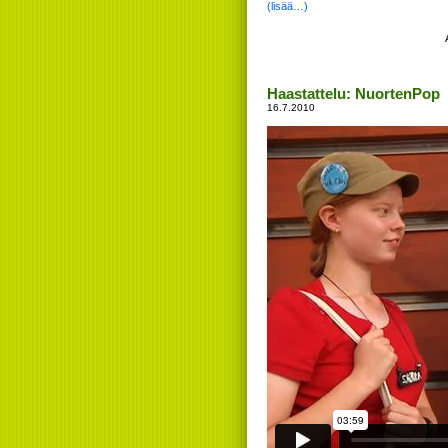
(lisää…)
Haastattelu: NuortenPop
16.7.2010