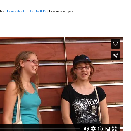
Aihe:
Haastattelut: Kellari
,
NettiTV
|
Ei kommentteja »