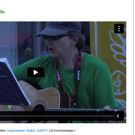
ilu
Aihe:
Haastattelut: Kellari
,
NettiTV
|
Ei kommentteja »