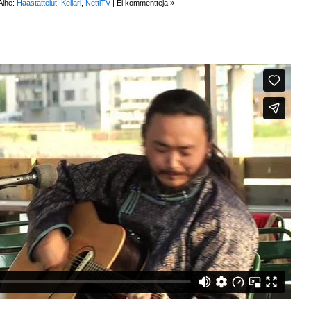
Aihe:
Haastattelut: Kellari
,
NettiTV
|
Ei kommentteja »