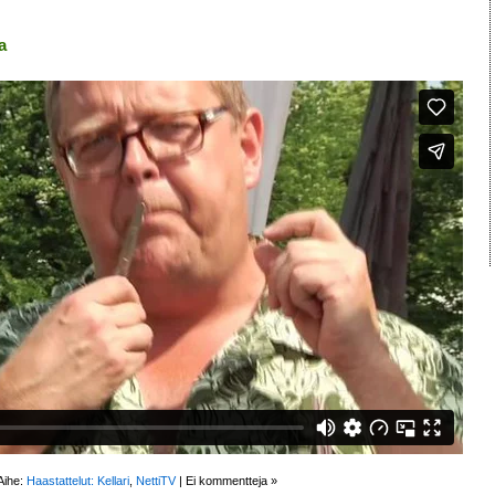
a
Aihe:
Haastattelut: Kellari
,
NettiTV
|
Ei kommentteja »