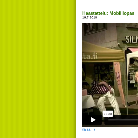
Haastattelu: Mobiiliopas
16.7.2010
(lisää…)