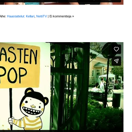
Aihe:
Haastattelut: Kellari
,
NettiTV
|
Ei kommentteja »