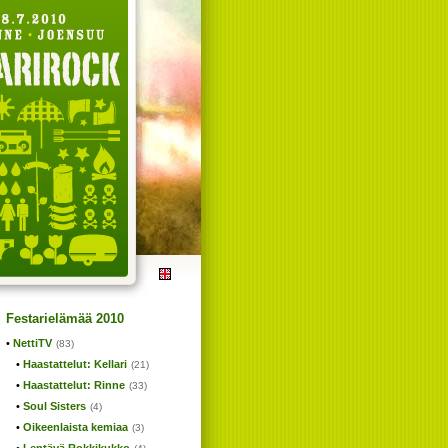
Festarielämää 2010
NettiTV
(83)
Haastattelut: Kellari
(21)
Haastattelut: Rinne
(33)
Soul Sisters
(4)
Oikeenlaista kemiaa
(3)