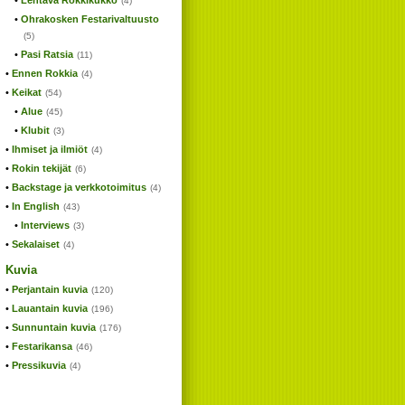
Lentävä Rokkikukko
(4)
Ohrakosken Festarivaltuusto
(5)
Pasi Ratsia
(11)
Ennen Rokkia
(4)
Keikat
(54)
Alue
(45)
Klubit
(3)
Ihmiset ja ilmiöt
(4)
Rokin tekijät
(6)
Backstage ja verkkotoimitus
(4)
In English
(43)
Interviews
(3)
Sekalaiset
(4)
Kuvia
Perjantain kuvia
(120)
Lauantain kuvia
(196)
Sunnuntain kuvia
(176)
Festarikansa
(46)
Pressikuvia
(4)