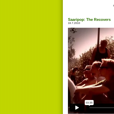
Saaripop: The Recovers
16.7.2010