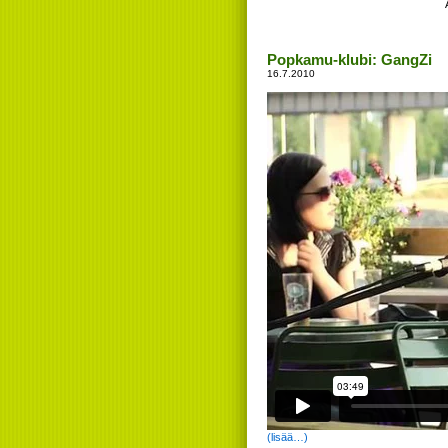
Popkamu-klubi: GangZi
16.7.2010
(lisää…)