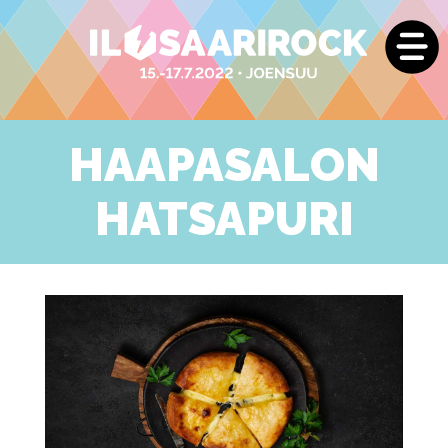
HAAPASALON
HATSAPURI