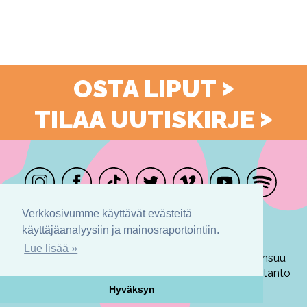
>
OSTA LIPUT
>
TILAA UUTISKIRJE
Verkkosivumme käyttävät evästeitä
@ilosaarirock
käyttäjäanalyysiin ja mainosraportointiin.
Lue lisää »
Joensuun Popmuusikot ry
· PL 240 · 80101 Joensuu
Kysy Rokista
:
info@ilosaarirock.fi ·
Tietosuojakäytäntö
Hyväksyn