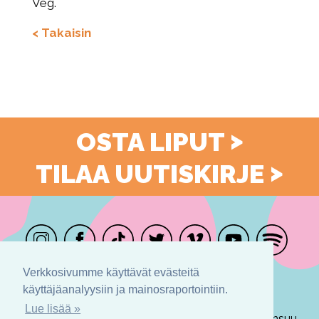
Veg.
< Takaisin
>
OSTA LIPUT
>
TILAA UUTISKIRJE
Verkkosivumme käyttävät evästeitä
@ilosaarirock
käyttäjäanalyysiin ja mainosraportointiin.
Lue lisää »
Joensuun Popmuusikot ry
· PL 240 · 80101 Joensuu