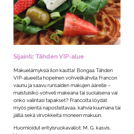
Sijainti: Tähden VIP-alue
Makuelämyksiä ilon kautta! Bongaa Tähden
VIP-alueelta hopeinen vohvelikahvila Francon
vaunu ja saavu runsaiden makujen äärelle –
maistuisiko vohveli makeana tai suolaisena vai
onko valintasi tapakset? Francolta löydät
myös pientä naposteltavaa, kahvia kuumana tai
jäillä sekä virvokkeita moneen makuun.
Huomioidut erityisruokavaliot: M, G, kasvis,