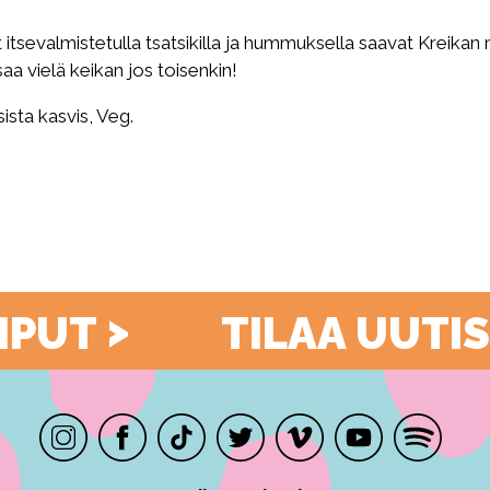
 itsevalmistetulla tsatsikilla ja hummuksella saavat Kreik
saa vielä keikan jos toisenkin!
ista kasvis, Veg.
>
LIPUT
TILAA UUTI