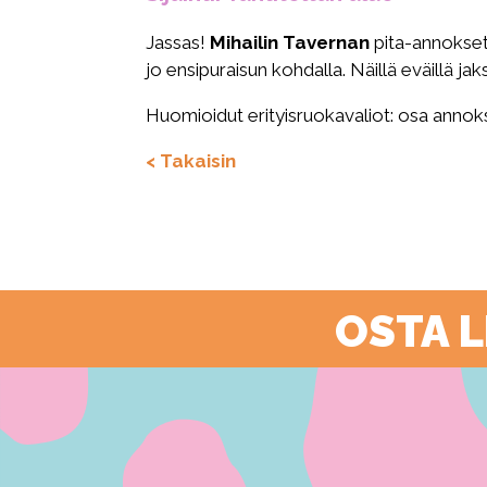
Jassas!
Mihailin Tavernan
pita-annokset
jo ensipuraisun kohdalla. Näillä eväillä jak
Huomioidut erityisruokavaliot: osa annoks
< Takaisin
OSTA 