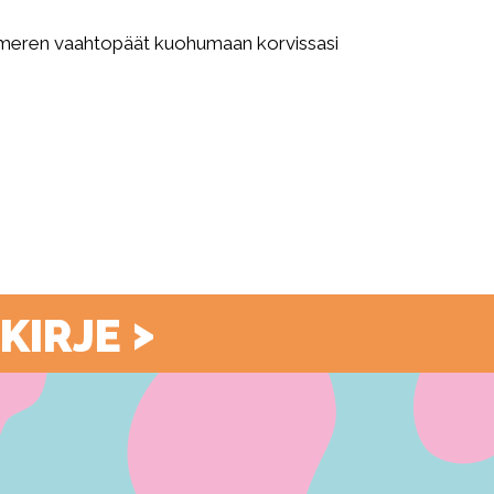
an meren vaahtopäät kuohumaan korvissasi
>
SKIRJE