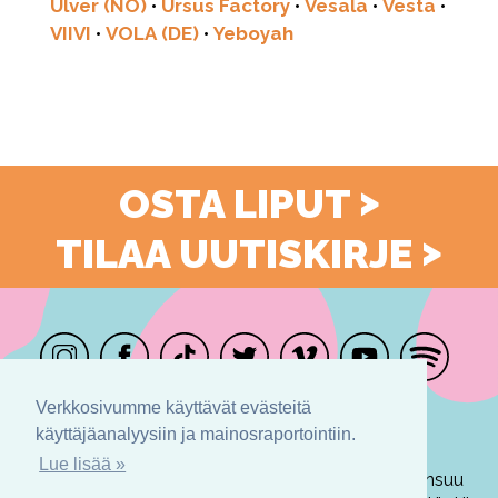
Ulver (NO)
•
Ursus Factory
•
Vesala
•
Vesta
•
VIIVI
•
VOLA (DE)
•
Yeboyah
>
OSTA LIPUT
>
TILAA UUTISKIRJE
Verkkosivumme käyttävät evästeitä
@ilosaarirock
käyttäjäanalyysiin ja mainosraportointiin.
Lue lisää »
Joensuun Popmuusikot ry
· PL 240 · 80101 Joensuu