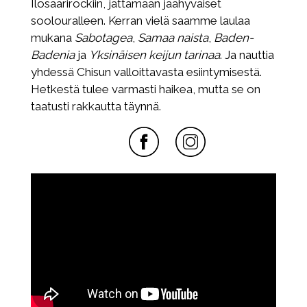
Ilosaarirockiin, jättämään jäähyväiset
soolouralleen. Kerran vielä saamme laulaa
mukana
Sabotagea
,
Samaa naista
,
Baden-
Badenia
ja
Yksinäisen keijun tarinaa
. Ja nauttia
yhdessä Chisun valloittavasta esiintymisestä.
Hetkestä tulee varmasti haikea, mutta se on
taatusti rakkautta täynnä.