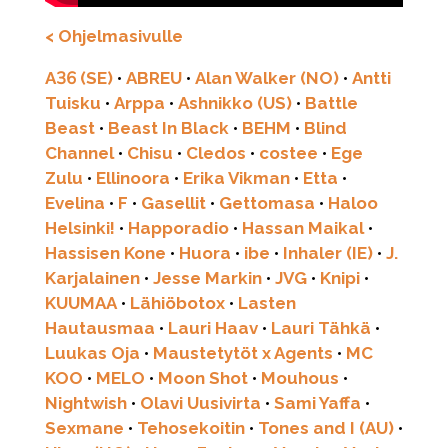
< Ohjelmasivulle
A36 (SE)
•
ABREU
•
Alan Walker (NO)
•
Antti
Tuisku
•
Arppa
•
Ashnikko (US)
•
Battle
Beast
•
Beast In Black
•
BEHM
•
Blind
Channel
•
Chisu
•
Cledos
•
costee
•
Ege
Zulu
•
Ellinoora
•
Erika Vikman
•
Etta
•
Evelina
•
F
•
Gasellit
•
Gettomasa
•
Haloo
Helsinki!
•
Happoradio
•
Hassan Maikal
•
Hassisen Kone
•
Huora
•
ibe
•
Inhaler (IE)
•
J.
Karjalainen
•
Jesse Markin
•
JVG
•
Knipi
•
KUUMAA
•
Lähiöbotox
•
Lasten
Hautausmaa
•
Lauri Haav
•
Lauri Tähkä
•
Luukas Oja
•
Maustetytöt x Agents
•
MC
KOO
•
MELO
•
Moon Shot
•
Mouhous
•
Nightwish
•
Olavi Uusivirta
•
Sami Yaffa
•
Sexmane
•
Tehosekoitin
•
Tones and I (AU)
•