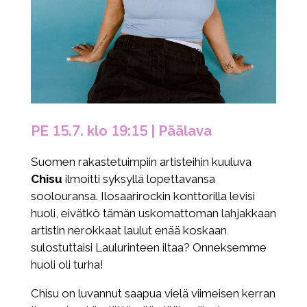
PE 15.7. klo 19:15 | Päälava
Suomen rakastetuimpiin artisteihin kuuluva
Chisu
ilmoitti syksyllä lopettavansa
soolouransa. Ilosaarirockin konttorilla levisi
huoli, eivätkö tämän uskomattoman lahjakkaan
artistin nerokkaat laulut enää koskaan
sulostuttaisi Laulurinteen iltaa? Onneksemme
huoli oli turha!
Chisu on luvannut saapua vielä viimeisen kerran