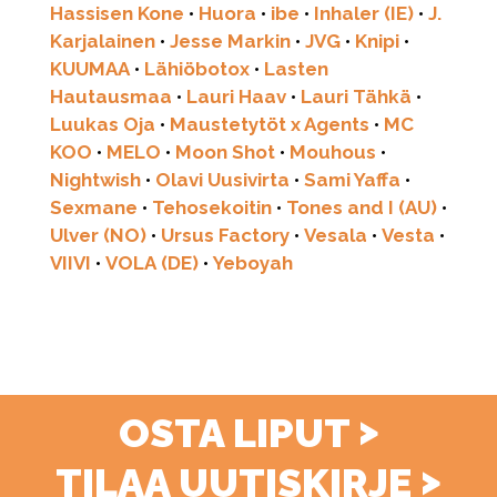
Hassisen Kone
•
Huora
•
ibe
•
Inhaler (IE)
•
J.
Karjalainen
•
Jesse Markin
•
JVG
•
Knipi
•
KUUMAA
•
Lähiöbotox
•
Lasten
Hautausmaa
•
Lauri Haav
•
Lauri Tähkä
•
Luukas Oja
•
Maustetytöt x Agents
•
MC
KOO
•
MELO
•
Moon Shot
•
Mouhous
•
Nightwish
•
Olavi Uusivirta
•
Sami Yaffa
•
Sexmane
•
Tehosekoitin
•
Tones and I (AU)
•
Ulver (NO)
•
Ursus Factory
•
Vesala
•
Vesta
•
VIIVI
•
VOLA (DE)
•
Yeboyah
>
OSTA LIPUT
>
TILAA UUTISKIRJE