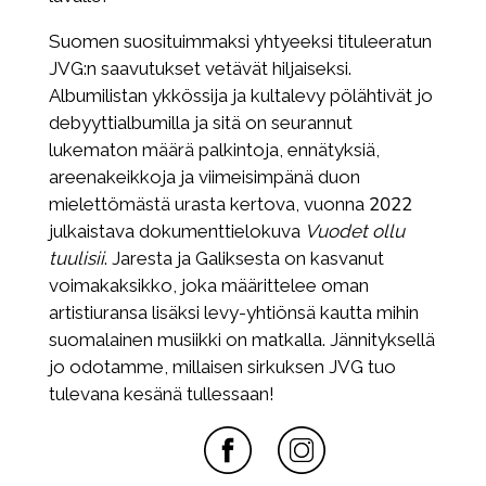
Suomen suosituimmaksi yhtyeeksi tituleeratun
JVG:n saavutukset vetävät hiljaiseksi.
Albumilistan ykkössija ja kultalevy pölähtivät jo
debyyttialbumilla ja sitä on seurannut
lukematon määrä palkintoja, ennätyksiä,
areenakeikkoja ja viimeisimpänä duon
mielettömästä urasta kertova, vuonna 2022
julkaistava dokumenttielokuva
Vuodet ollu
tuulisii
. Jaresta ja Galiksesta on kasvanut
voimakaksikko, joka määrittelee oman
artistiuransa lisäksi levy-yhtiönsä kautta mihin
suomalainen musiikki on matkalla. Jännityksellä
jo odotamme, millaisen sirkuksen JVG tuo
tulevana kesänä tullessaan!