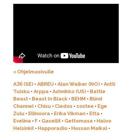
< Ohjelmasivulle
A36 (SE)
•
ABREU
•
Alan Walker (NO)
•
Antti
Tuisku
•
Arppa
•
Ashnikko (US)
•
Battle
Beast
•
Beast In Black
•
BEHM
•
Blind
Channel
•
Chisu
•
Cledos
•
costee
•
Ege
Zulu
•
Ellinoora
•
Erika Vikman
•
Etta
•
Evelina
•
F
•
Gasellit
•
Gettomasa
•
Haloo
Helsinki!
•
Happoradio
•
Hassan Maikal
•