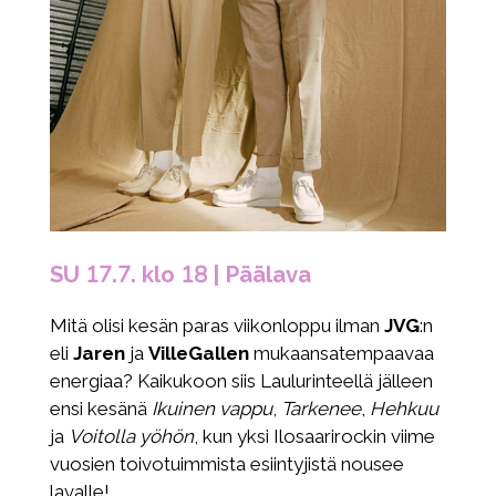
SU 17.7. klo 18 | Päälava
Mitä olisi kesän paras viikonloppu ilman
JVG
:n
eli
Jaren
ja
VilleGallen
mukaansatempaavaa
energiaa? Kaikukoon siis Laulurinteellä jälleen
ensi kesänä
Ikuinen vappu
,
Tarkenee
,
Hehkuu
ja
Voitolla yöhön
, kun yksi Ilosaarirockin viime
vuosien toivotuimmista esiintyjistä nousee
lavalle!