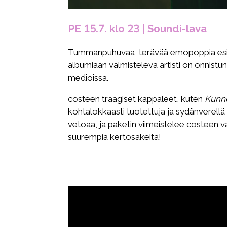
PE 15.7. klo 23 | Soundi-lava
Tummanpuhuvaa, terävää emopoppia es
albumiaan valmisteleva artisti on onnistu
medioissa.
costeen traagiset kappaleet, kuten
Kunne
kohtalokkaasti tuotettuja ja sydänverellä 
vetoaa, ja paketin viimeistelee costeen va
suurempia kertosäkeitä!