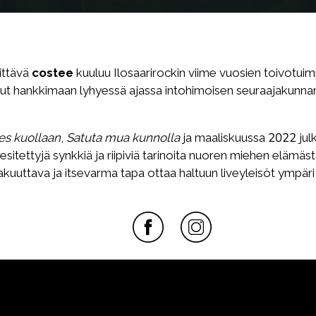
ittävä
costee
kuuluu Ilosaarirockin viime vuosien toivotuimp
nut hankkimaan lyhyessä ajassa intohimoisen seuraajakunnan
s kuollaan
,
Satuta mua kunnolla
ja maaliskuussa 2022 jul
esitettyjä synkkiä ja riipiviä tarinoita nuoren miehen elämäs
kuuttava ja itsevarma tapa ottaa haltuun liveyleisöt ympäri 