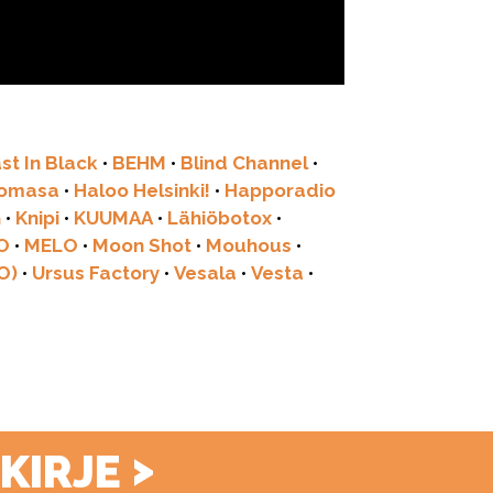
st In Black
•
BEHM
•
Blind Channel
•
tomasa
•
Haloo Helsinki!
•
Happoradio
G
•
Knipi
•
KUUMAA
•
Lähiöbotox
•
O
•
MELO
•
Moon Shot
•
Mouhous
•
O)
•
Ursus Factory
•
Vesala
•
Vesta
•
>
SKIRJE