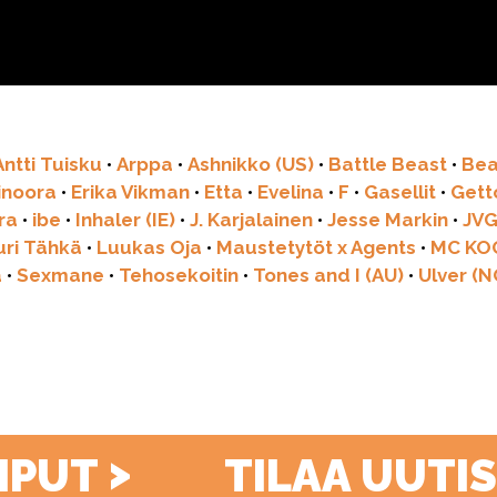
Antti Tuisku
•
Arppa
•
Ashnikko (US)
•
Battle Beast
•
Bea
linoora
•
Erika Vikman
•
Etta
•
Evelina
•
F
•
Gasellit
•
Get
ra
•
ibe
•
Inhaler (IE)
•
J. Karjalainen
•
Jesse Markin
•
JV
uri Tähkä
•
Luukas Oja
•
Maustetytöt x Agents
•
MC KO
a
•
Sexmane
•
Tehosekoitin
•
Tones and I (AU)
•
Ulver (N
>
LIPUT
TILAA UUTI