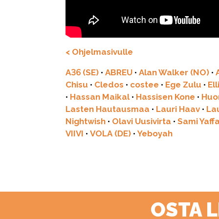
< Ohjelmasivulle
A36 (SE)
•
ABREU
•
Alan Walker (NO)
•
Chisu
•
Cledos
•
costee
•
Ege Zulu
•
El
•
Hassan Maikal
•
Hassisen Kone
•
Huo
Lasten Hautausmaa
•
Lauri Haav
•
La
Nightwish
•
Olavi Uusivirta
•
Sami Yaff
VIIVI
•
VOLA (DE)
•
Yeboyah
OSTA 